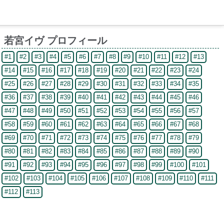
若宮イヴ プロフィール
#1
#2
#3
#4
#5
#6
#7
#8
#9
#10
#11
#12
#13
#14
#15
#16
#17
#18
#19
#20
#21
#22
#23
#24
#25
#26
#27
#28
#29
#30
#31
#32
#33
#34
#35
#36
#37
#38
#39
#40
#41
#42
#43
#44
#45
#46
#47
#48
#49
#50
#51
#52
#53
#54
#55
#56
#57
#58
#59
#60
#61
#62
#63
#64
#65
#66
#67
#68
#69
#70
#71
#72
#73
#74
#75
#76
#77
#78
#79
#80
#81
#82
#83
#84
#85
#86
#87
#88
#89
#90
#91
#92
#93
#94
#95
#96
#97
#98
#99
#100
#101
#102
#103
#104
#105
#106
#107
#108
#109
#110
#111
#112
#113