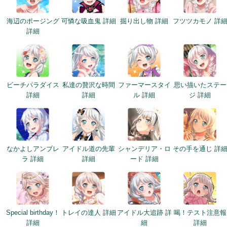
海辺のポージング
可憐な吸血鬼 詳細
掘り出し物 詳細
フツツカモノ 詳
詳細
ビーチパラダイス
私達の贅沢な時間
ファーマースタイ
思い描いたステー
詳細
詳細
ル 詳細
ジ 詳細
なかよしアンブレ
アイドル道の先輩
シャンデリア・ロ
その手を通じ 詳
ラ 詳細
詳細
ード 詳細
Special birthday！
トレイの達人 詳細
アイドル大追跡 詳
喝！テスト注意報
詳細
細
詳細