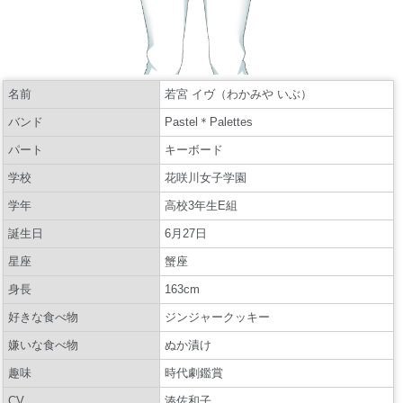
名前
若宮 イヴ（わかみや いぶ）
バンド
Pastel＊Palettes
パート
キーボード
学校
花咲川女子学園
学年
高校3年生E組
誕生日
6月27日
星座
蟹座
身長
163cm
好きな食べ物
ジンジャークッキー
嫌いな食べ物
ぬか漬け
趣味
時代劇鑑賞
CV
湊佐和子