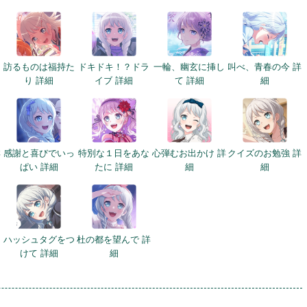
訪るものは福持た
ドキドキ！？ドラ
一輪、幽玄に挿し
叫べ、青春の今 詳
り 詳細
イブ 詳細
て 詳細
細
詳
感謝と喜びでいっ
特別な１日をあな
心弾むお出かけ 詳
クイズのお勉強 詳
ぱい 詳細
たに 詳細
細
細
細
ハッシュタグをつ
杜の都を望んで 詳
けて 詳細
細