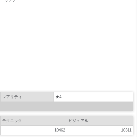
レアリティ
★4
テクニック
ビジュアル
10462
10311