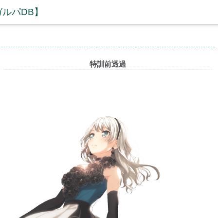
ガルパDB】
特訓前透過