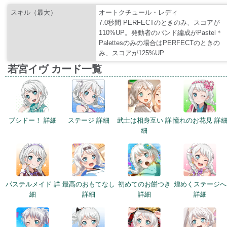
スキル（最大）
オートクチュール・レディ
7.0秒間 PERFECTのときのみ、スコアが
110%UP。発動者のバンド編成がPastel＊
Palettesのみの場合はPERFECTのときの
み、スコアが125%UP
若宮イヴ カード一覧
ブシドー！ 詳細
ステージ 詳細
武士は相身互い 詳
憧れのお花見 詳
細
パステルメイド 詳
最高のおもてなし
初めてのお餅つき
煌めくステージへ
細
詳細
詳細
詳細