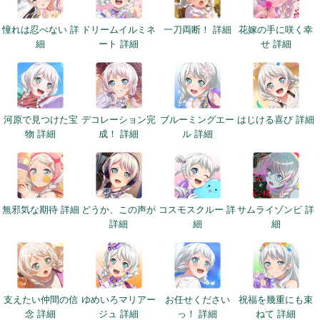
細
憧れは忍べない 詳
ドリームイルミネ
一刀両断！ 詳細
花嫁の手に咲く幸
細
ート 詳細
せ 詳細
河原で見つけた宝
デコレーション完
ブルーミングエー
はじける喜び 詳細
物 詳細
成！ 詳細
ル 詳細
細
無邪気な期待 詳細
どうか、この声が
コスモスクルー 詳
サムライゾンビ 詳
詳細
細
細
支えたい仲間の信
ゆめいろマリアー
お任せください
祝福を幾重にも束
念 詳細
ジュ 詳細
っ！ 詳細
ねて 詳細