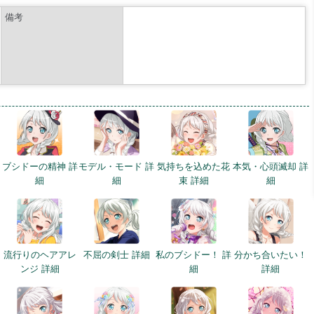
備考
細
ブシドーの精神 詳
モデル・モード 詳
気持ちを込めた花
本気・心頭滅却 詳
細
細
束 詳細
細
流行りのヘアアレ
不屈の剣士 詳細
私のブシドー！ 詳
分かち合いたい！
ンジ 詳細
細
詳細