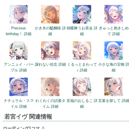
Precious
かき氷の醍醐味 詳
胡蝶舞うお茶会 詳
ぎゅっと抱きしめ
birthday！ 詳細
細
細
て 詳細
アンニュイ・パー
譲れない信念 詳細
くるっとまわって
小さな海の宝物 
プル 詳細
♪ 詳細
細
ナチュラル・スマ
わくわくの試着タ
至福のおしるこ 詳
言葉を探して 詳
イル 詳細
イム 詳細
細
若宮イヴ 関連情報
ローディング1コマ
△