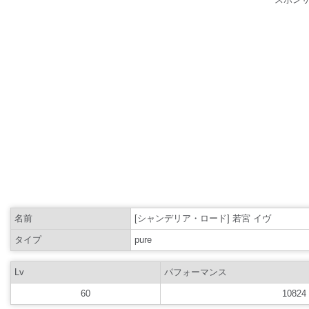
名前
[シャンデリア・ロード] 若宮 イヴ
タイプ
pure
Lv
パフォーマンス
60
10824