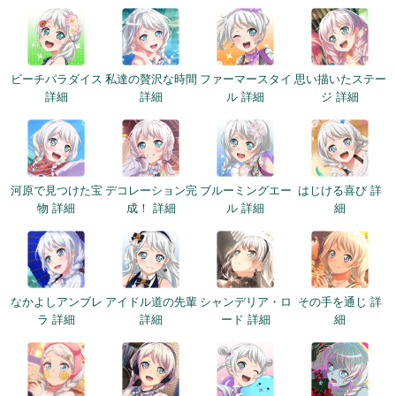
ビーチパラダイス
私達の贅沢な時間
ファーマースタイ
思い描いたステー
詳細
詳細
ル 詳細
ジ 詳細
河原で見つけた宝
デコレーション完
ブルーミングエー
はじける喜び 詳
物 詳細
成！ 詳細
ル 詳細
細
なかよしアンブレ
アイドル道の先輩
シャンデリア・ロ
その手を通じ 詳
ラ 詳細
詳細
ード 詳細
細