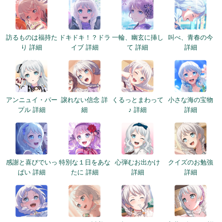
訪るものは福持た
ドキドキ！？ドラ
一輪、幽玄に挿し
叫べ、青春の今
り 詳細
イブ 詳細
て 詳細
詳細
アンニュイ・パー
譲れない信念 詳
くるっとまわって
小さな海の宝物
プル 詳細
細
♪ 詳細
詳細
感謝と喜びでいっ
特別な１日をあな
心弾むお出かけ
クイズのお勉強
ぱい 詳細
たに 詳細
詳細
詳細