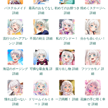
パステルメイド
最高のおもてなし
初めてのお餅つき
煌めくステージへ
詳細
詳細
詳細
詳細
流行りのヘアアレ
不屈の剣士 詳細
私のブシドー！
分かち合いたい！
ンジ 詳細
詳細
詳細
海辺のポージング
可憐な吸血鬼 詳
掘り出し物 詳細
フツツカモノ 詳
詳細
細
細
憧れは忍べない
ドリームイルミネ
一刀両断！ 詳細
花嫁の手に咲く幸
詳細
ート 詳細
せ 詳細