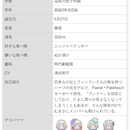
学校
花咲川女子学園
学年
高校3年生E組
誕生日
6月27日
星座
蟹座
身長
163cm
好きな食べ物
ジンジャークッキー
嫌いな食べ物
ぬか漬け
趣味
時代劇鑑賞
CV
湊佐和子
自己紹介
日本人の父とフィンランド人の母を持つ
ハーフの元モデルで、Pastel＊Palettesの
キーボード担当。『ブシドー』を信念と
しており、たまに周りが見えなくなって
しまうこともあるが、そんな彼女のひた
むきさにメンバーも助けられている。
デコパーツ