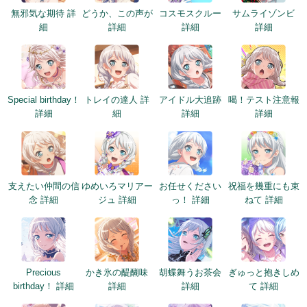
無邪気な期待 詳
どうか、この声が
コスモスクルー
サムライゾンビ
細
詳細
詳細
詳細
Special birthday！
トレイの達人 詳
アイドル大追跡
喝！テスト注意報
詳細
細
詳細
詳細
支えたい仲間の信
ゆめいろマリアー
お任せください
祝福を幾重にも束
念 詳細
ジュ 詳細
っ！ 詳細
ねて 詳細
Precious
かき氷の醍醐味
胡蝶舞うお茶会
ぎゅっと抱きしめ
birthday！ 詳細
詳細
詳細
て 詳細