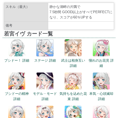
スキル（最大）
静かな湖畔の片隅で
7.5秒間 GOOD以上がすべてPERFECTに
なり、スコアが60％UPする
備考
若宮イヴ カード一覧
ブシドー！ 詳細
ステージ 詳細
武士は相身互い
憧れのお花見 詳
詳細
細
ブシドーの精神
モデル・モード
気持ちを込めた花
本気・心頭滅却
詳細
詳細
束 詳細
詳細