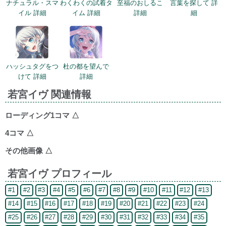
ナチュラル・スマ
わくわくの試着タ
至福のおしるこ
言葉を探して 詳
イル 詳細
イム 詳細
詳細
細
ハッシュタグをつ
杜の都を望んで
けて 詳細
詳細
若宮イヴ 関連情報
ローディング1コマ
△
4コマ
△
その他画像
△
若宮イヴ プロフィール
#1
#2
#3
#4
#5
#6
#7
#8
#9
#10
#11
#12
#13
#14
#15
#16
#17
#18
#19
#20
#21
#22
#23
#24
#25
#26
#27
#28
#29
#30
#31
#32
#33
#34
#35