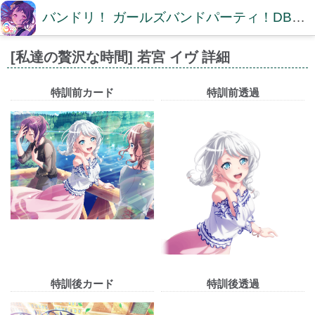
バンドリ！ ガールズバンドパーティ！DB【ガルパDB】
[私達の贅沢な時間] 若宮 イヴ 詳細
特訓前カード
特訓前透過
特訓後カード
特訓後透過