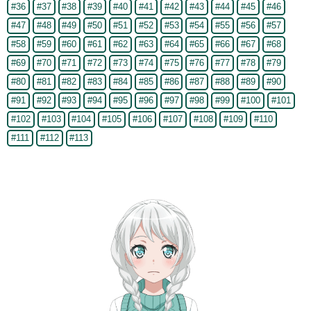
#36
#37
#38
#39
#40
#41
#42
#43
#44
#45
#46
#47
#48
#49
#50
#51
#52
#53
#54
#55
#56
#57
#58
#59
#60
#61
#62
#63
#64
#65
#66
#67
#68
#69
#70
#71
#72
#73
#74
#75
#76
#77
#78
#79
#80
#81
#82
#83
#84
#85
#86
#87
#88
#89
#90
#91
#92
#93
#94
#95
#96
#97
#98
#99
#100
#101
#102
#103
#104
#105
#106
#107
#108
#109
#110
#111
#112
#113