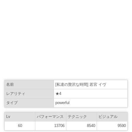
名前
[私達の贅沢な時間] 若宮 イヴ
レアリティ
★4
タイプ
powerful
Lv
パフォーマンス
テクニック
ビジュアル
60
13706
8540
9590