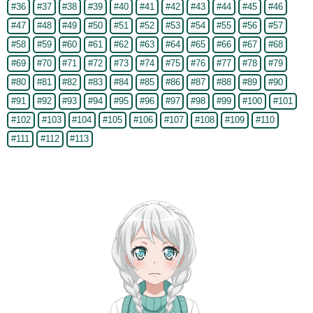
#36
#37
#38
#39
#40
#41
#42
#43
#44
#45
#46
#47
#48
#49
#50
#51
#52
#53
#54
#55
#56
#57
#58
#59
#60
#61
#62
#63
#64
#65
#66
#67
#68
#69
#70
#71
#72
#73
#74
#75
#76
#77
#78
#79
#80
#81
#82
#83
#84
#85
#86
#87
#88
#89
#90
#91
#92
#93
#94
#95
#96
#97
#98
#99
#100
#101
#102
#103
#104
#105
#106
#107
#108
#109
#110
#111
#112
#113