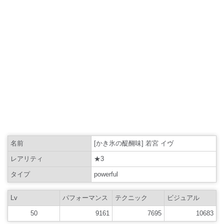
名前
[かき氷の醍醐味] 若宮 イヴ
レアリティ
★3
タイプ
powerful
Lv
パフォーマンス
テクニック
ビジュアル
50
9161
7695
10683