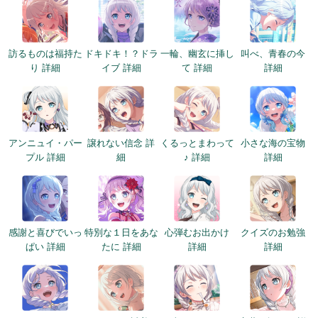
訪るものは福持た
ドキドキ！？ドラ
一輪、幽玄に挿し
叫べ、青春の今
り 詳細
イブ 詳細
て 詳細
詳細
アンニュイ・パー
譲れない信念 詳
くるっとまわって
小さな海の宝物
プル 詳細
細
♪ 詳細
詳細
感謝と喜びでいっ
特別な１日をあな
心弾むお出かけ
クイズのお勉強
ぱい 詳細
たに 詳細
詳細
詳細