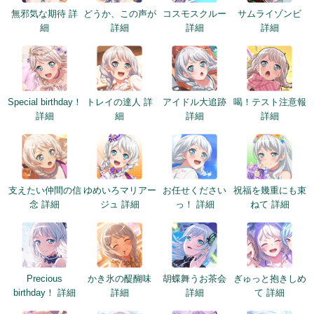
無邪気な期待 詳
どうか、この声が
コスモスクルー
サムライゾンビ
細
詳細
詳細
詳細
Special birthday！
トレイの達人 詳
アイドル大追跡
喝！テスト注意報
詳細
細
詳細
詳細
支えたい仲間の信
ゆめいろマリアー
お任せください
祝福を幾重にも束
念 詳細
ジュ 詳細
っ！ 詳細
ねて 詳細
Precious
かき氷の醍醐味
胡蝶舞うお茶会
ぎゅっと抱きしめ
birthday！ 詳細
詳細
詳細
て 詳細