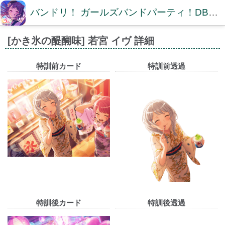
バンドリ！ ガールズバンドパーティ！DB【ガルパDB】
[かき氷の醍醐味] 若宮 イヴ 詳細
特訓前カード
特訓前透過
特訓後カード
特訓後透過