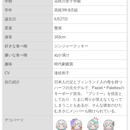
学校
花咲川女子学園
学年
高校3年生E組
誕生日
6月27日
星座
蟹座
身長
163cm
好きな食べ物
ジンジャークッキー
嫌いな食べ物
ぬか漬け
趣味
時代劇鑑賞
CV
湊佐和子
自己紹介
日本人の父とフィンランド人の母を持つ
ハーフの元モデルで、Pastel＊Palettesの
キーボード担当。『ブシドー』を信念と
しており、たまに周りが見えなくなって
しまうこともあるが、そんな彼女のひた
むきさにメンバーも助けられている。
デコパーツ