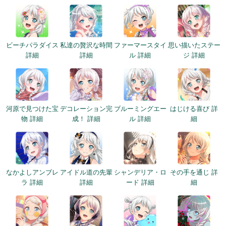
ビーチパラダイス
私達の贅沢な時間
ファーマースタイ
思い描いたステー
詳細
詳細
ル 詳細
ジ 詳細
河原で見つけた宝
デコレーション完
ブルーミングエー
はじける喜び 詳
物 詳細
成！ 詳細
ル 詳細
細
なかよしアンブレ
アイドル道の先輩
シャンデリア・ロ
その手を通じ 詳
ラ 詳細
詳細
ード 詳細
細