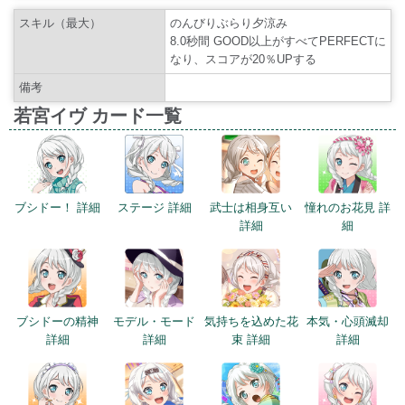
スキル（最大）
のんびりぶらり夕涼み
8.0秒間 GOOD以上がすべてPERFECTに
なり、スコアが20％UPする
備考
若宮イヴ カード一覧
ブシドー！ 詳細
ステージ 詳細
武士は相身互い
憧れのお花見 詳
詳細
細
ブシドーの精神
モデル・モード
気持ちを込めた花
本気・心頭滅却
詳細
詳細
束 詳細
詳細