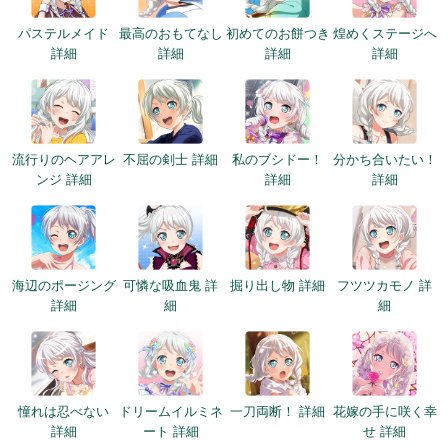
パステルメイド
最高のおもてなし
初めてのお餅つき
煌めくステージへ
詳細
詳細
詳細
詳細
流行りのヘアアレ
不屈の剣士 詳細
私のブシドー！
分かち合いたい！
ンジ 詳細
詳細
詳細
海辺のポージング
可憐な吸血鬼 詳
掘り出し物 詳細
フツツカモノ 詳
詳細
細
細
憧れは忍べない
ドリームイルミネ
一刀両断！ 詳細
花嫁の手に咲く幸
詳細
ート 詳細
せ 詳細