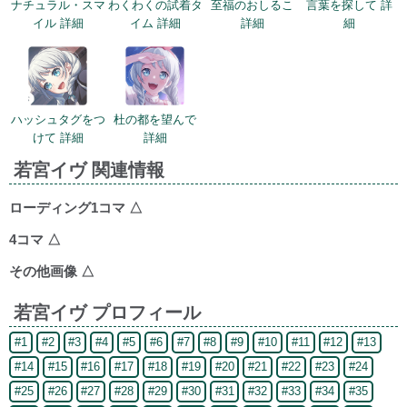
ナチュラル・スマ
わくわくの試着タ
至福のおしるこ
言葉を探して 詳
イル 詳細
イム 詳細
詳細
細
ハッシュタグをつ
杜の都を望んで
けて 詳細
詳細
若宮イヴ 関連情報
ローディング1コマ
△
4コマ
△
その他画像
△
若宮イヴ プロフィール
#1
#2
#3
#4
#5
#6
#7
#8
#9
#10
#11
#12
#13
#14
#15
#16
#17
#18
#19
#20
#21
#22
#23
#24
#25
#26
#27
#28
#29
#30
#31
#32
#33
#34
#35