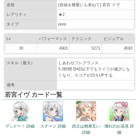
名前
[祝福を幾重にも束ねて] 若宮 イヴ
レアリティ
★2
タイプ
pure
Lv
パフォーマンス
テクニック
ビジュアル
30
4901
5271
4593
スキル（最大）
しあわせフレグランス
5.0秒間 BAD以下でもライフが減少しな
くなり、スコアが10％UPする
備考
若宮イヴ カード一覧
ブシドー！ 詳細
ステージ 詳細
武士は相身互い
憧れのお花見 詳
詳細
細