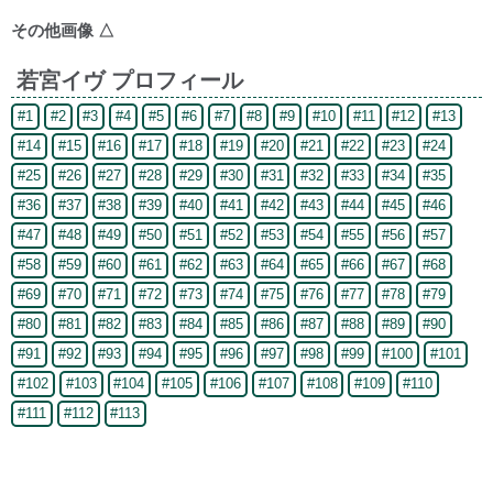
その他画像
△
若宮イヴ プロフィール
#1
#2
#3
#4
#5
#6
#7
#8
#9
#10
#11
#12
#13
#14
#15
#16
#17
#18
#19
#20
#21
#22
#23
#24
#25
#26
#27
#28
#29
#30
#31
#32
#33
#34
#35
#36
#37
#38
#39
#40
#41
#42
#43
#44
#45
#46
#47
#48
#49
#50
#51
#52
#53
#54
#55
#56
#57
#58
#59
#60
#61
#62
#63
#64
#65
#66
#67
#68
#69
#70
#71
#72
#73
#74
#75
#76
#77
#78
#79
#80
#81
#82
#83
#84
#85
#86
#87
#88
#89
#90
#91
#92
#93
#94
#95
#96
#97
#98
#99
#100
#101
#102
#103
#104
#105
#106
#107
#108
#109
#110
#111
#112
#113