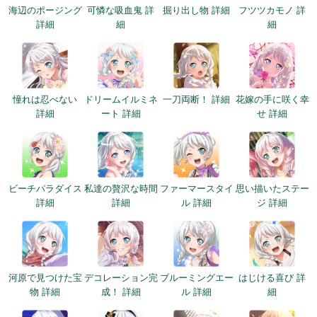
海辺のポージング
可憐な吸血鬼 詳
掘り出し物 詳細
フツツカモノ 詳
詳細
細
細
憧れは忍べない
ドリームイルミネ
一刀両断！ 詳細
花嫁の手に咲く幸
詳細
ート 詳細
せ 詳細
ビーチパラダイス
私達の贅沢な時間
ファーマースタイ
思い描いたステー
詳細
詳細
ル 詳細
ジ 詳細
河原で見つけた宝
デコレーション完
ブルーミングエー
はじける喜び 詳
物 詳細
成！ 詳細
ル 詳細
細