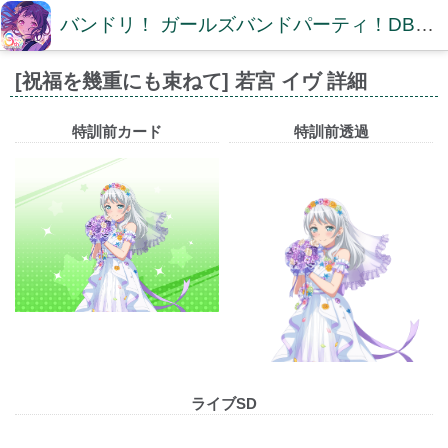
バンドリ！ ガールズバンドパーティ！DB【ガルパDB】
[祝福を幾重にも束ねて] 若宮 イヴ 詳細
特訓前カード
特訓前透過
ライブSD