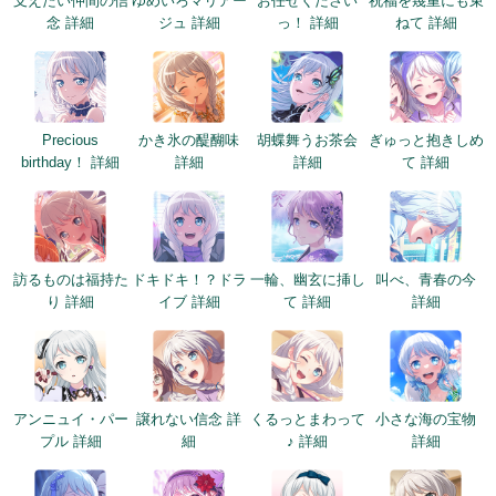
支えたい仲間の信
ゆめいろマリアー
お任せください
祝福を幾重にも束
念 詳細
ジュ 詳細
っ！ 詳細
ねて 詳細
Precious
かき氷の醍醐味
胡蝶舞うお茶会
ぎゅっと抱きしめ
birthday！ 詳細
詳細
詳細
て 詳細
訪るものは福持た
ドキドキ！？ドラ
一輪、幽玄に挿し
叫べ、青春の今
り 詳細
イブ 詳細
て 詳細
詳細
アンニュイ・パー
譲れない信念 詳
くるっとまわって
小さな海の宝物
プル 詳細
細
♪ 詳細
詳細