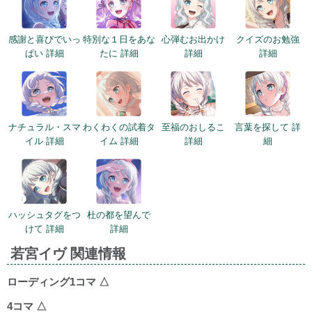
感謝と喜びでいっ
特別な１日をあな
心弾むお出かけ
クイズのお勉強
ぱい 詳細
たに 詳細
詳細
詳細
ナチュラル・スマ
わくわくの試着タ
至福のおしるこ
言葉を探して 詳
イル 詳細
イム 詳細
詳細
細
ハッシュタグをつ
杜の都を望んで
けて 詳細
詳細
若宮イヴ 関連情報
ローディング1コマ
△
4コマ
△