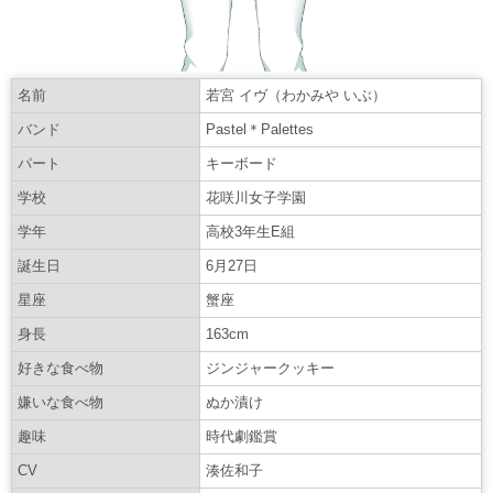
名前
若宮 イヴ（わかみや いぶ）
バンド
Pastel＊Palettes
パート
キーボード
学校
花咲川女子学園
学年
高校3年生E組
誕生日
6月27日
星座
蟹座
身長
163cm
好きな食べ物
ジンジャークッキー
嫌いな食べ物
ぬか漬け
趣味
時代劇鑑賞
CV
湊佐和子