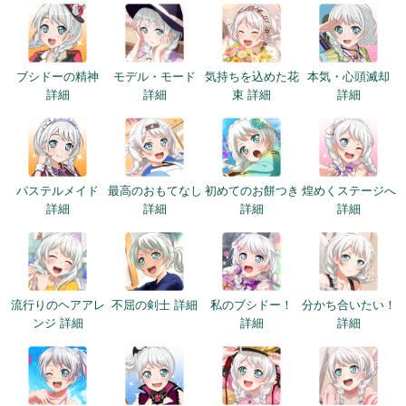
ブシドーの精神
モデル・モード
気持ちを込めた花
本気・心頭滅却
詳細
詳細
束 詳細
詳細
パステルメイド
最高のおもてなし
初めてのお餅つき
煌めくステージへ
詳細
詳細
詳細
詳細
流行りのヘアアレ
不屈の剣士 詳細
私のブシドー！
分かち合いたい！
ンジ 詳細
詳細
詳細