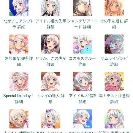
なかよしアンブレ
アイドル道の先輩
シャンデリア・ロ
その手を通じ 詳
ラ 詳細
詳細
ード 詳細
細
無邪気な期待 詳
どうか、この声が
コスモスクルー
サムライゾンビ
細
詳細
詳細
詳細
Special birthday！
トレイの達人 詳
アイドル大追跡
喝！テスト注意報
詳細
細
詳細
詳細