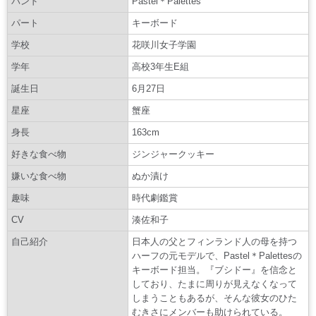
バンド
Pastel＊Palettes
パート
キーボード
学校
花咲川女子学園
学年
高校3年生E組
誕生日
6月27日
星座
蟹座
身長
163cm
好きな食べ物
ジンジャークッキー
嫌いな食べ物
ぬか漬け
趣味
時代劇鑑賞
CV
湊佐和子
自己紹介
日本人の父とフィンランド人の母を持つ
ハーフの元モデルで、Pastel＊Palettesの
キーボード担当。『ブシドー』を信念と
しており、たまに周りが見えなくなって
しまうこともあるが、そんな彼女のひた
むきさにメンバーも助けられている。