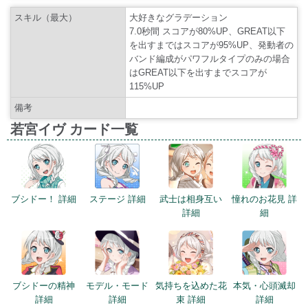
スキル（最大）
大好きなグラデーション
7.0秒間 スコアが80%UP、GREAT以下
を出すまではスコアが95%UP、発動者の
バンド編成がパワフルタイプのみの場合
はGREAT以下を出すまでスコアが
115%UP
備考
若宮イヴ カード一覧
ブシドー！ 詳細
ステージ 詳細
武士は相身互い
憧れのお花見 詳
詳細
細
ブシドーの精神
モデル・モード
気持ちを込めた花
本気・心頭滅却
詳細
詳細
束 詳細
詳細