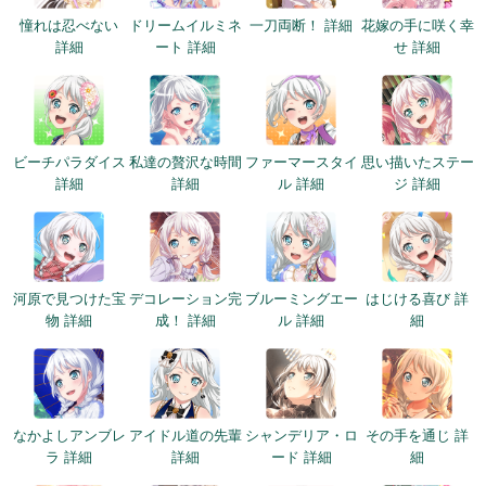
憧れは忍べない
ドリームイルミネ
一刀両断！ 詳細
花嫁の手に咲く幸
詳細
ート 詳細
せ 詳細
ビーチパラダイス
私達の贅沢な時間
ファーマースタイ
思い描いたステー
詳細
詳細
ル 詳細
ジ 詳細
河原で見つけた宝
デコレーション完
ブルーミングエー
はじける喜び 詳
物 詳細
成！ 詳細
ル 詳細
細
なかよしアンブレ
アイドル道の先輩
シャンデリア・ロ
その手を通じ 詳
ラ 詳細
詳細
ード 詳細
細