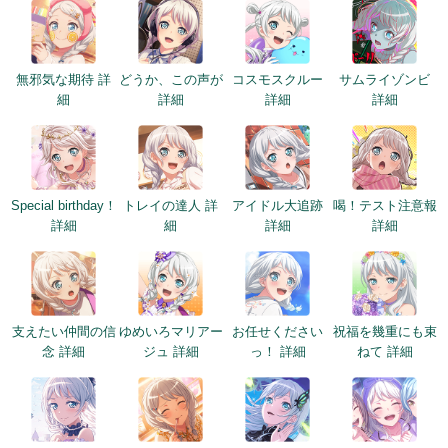
無邪気な期待 詳
どうか、この声が
コスモスクルー
サムライゾンビ
細
詳細
詳細
詳細
Special birthday！
トレイの達人 詳
アイドル大追跡
喝！テスト注意報
詳細
細
詳細
詳細
支えたい仲間の信
ゆめいろマリアー
お任せください
祝福を幾重にも束
念 詳細
ジュ 詳細
っ！ 詳細
ねて 詳細