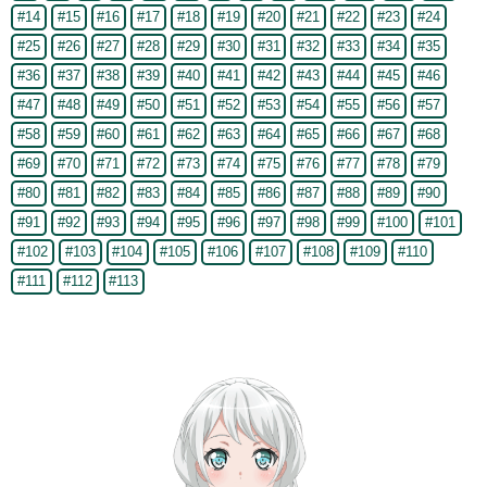
#14
#15
#16
#17
#18
#19
#20
#21
#22
#23
#24
#25
#26
#27
#28
#29
#30
#31
#32
#33
#34
#35
#36
#37
#38
#39
#40
#41
#42
#43
#44
#45
#46
#47
#48
#49
#50
#51
#52
#53
#54
#55
#56
#57
#58
#59
#60
#61
#62
#63
#64
#65
#66
#67
#68
#69
#70
#71
#72
#73
#74
#75
#76
#77
#78
#79
#80
#81
#82
#83
#84
#85
#86
#87
#88
#89
#90
#91
#92
#93
#94
#95
#96
#97
#98
#99
#100
#101
#102
#103
#104
#105
#106
#107
#108
#109
#110
#111
#112
#113