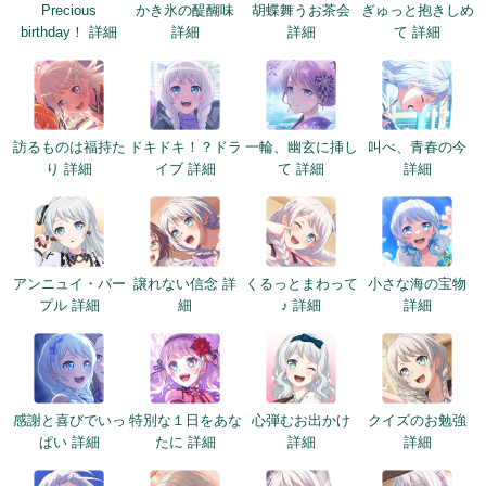
Precious
かき氷の醍醐味
胡蝶舞うお茶会
ぎゅっと抱きしめ
birthday！ 詳細
詳細
詳細
て 詳細
訪るものは福持た
ドキドキ！？ドラ
一輪、幽玄に挿し
叫べ、青春の今
り 詳細
イブ 詳細
て 詳細
詳細
アンニュイ・パー
譲れない信念 詳
くるっとまわって
小さな海の宝物
プル 詳細
細
♪ 詳細
詳細
感謝と喜びでいっ
特別な１日をあな
心弾むお出かけ
クイズのお勉強
ぱい 詳細
たに 詳細
詳細
詳細