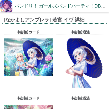
バンドリ！ ガールズバンドパーティ！DB【ガルパDB】
[なかよしアンブレラ] 若宮 イヴ 詳細
特訓前カード
特訓前透過
特訓後カード
特訓後透過