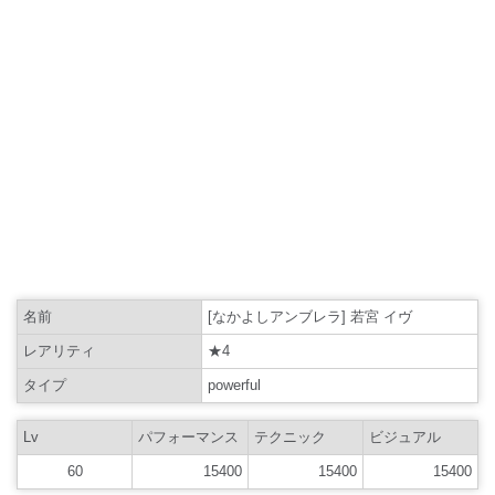
名前
[なかよしアンブレラ] 若宮 イヴ
レアリティ
★4
タイプ
powerful
Lv
パフォーマンス
テクニック
ビジュアル
60
15400
15400
15400