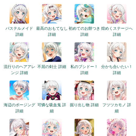
パステルメイド
最高のおもてなし
初めてのお餅つき
煌めくステージへ
詳細
詳細
詳細
詳細
流行りのヘアアレ
不屈の剣士 詳細
私のブシドー！
分かち合いたい！
ンジ 詳細
詳細
詳細
海辺のポージング
可憐な吸血鬼 詳
掘り出し物 詳細
フツツカモノ 詳
詳細
細
細