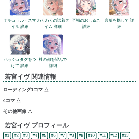
ナチュラル・スマ
わくわくの試着タ
至福のおしるこ
言葉を探して 詳
イル 詳細
イム 詳細
詳細
細
ハッシュタグをつ
杜の都を望んで
けて 詳細
詳細
若宮イヴ 関連情報
ローディング1コマ
△
4コマ
△
その他画像
△
若宮イヴ プロフィール
#1
#2
#3
#4
#5
#6
#7
#8
#9
#10
#11
#12
#13