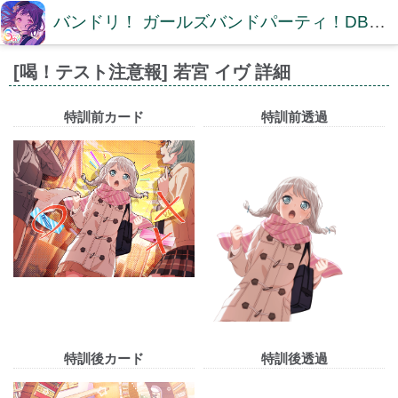
バンドリ！ ガールズバンドパーティ！DB【ガルパDB】
[喝！テスト注意報] 若宮 イヴ 詳細
特訓前カード
特訓前透過
特訓後カード
特訓後透過