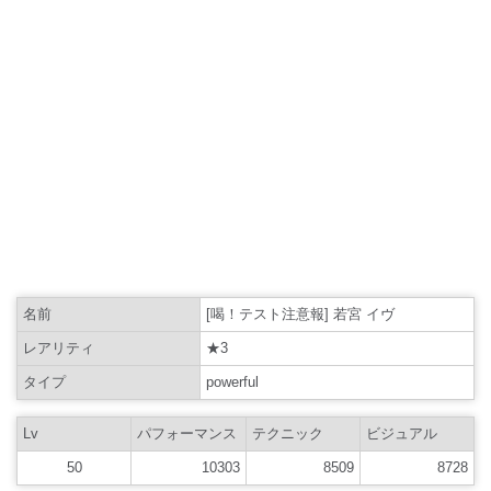
名前
[喝！テスト注意報] 若宮 イヴ
レアリティ
★3
タイプ
powerful
Lv
パフォーマンス
テクニック
ビジュアル
50
10303
8509
8728