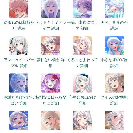
訪るものは福持た
ドキドキ！？ドラ
一輪、幽玄に挿し
叫べ、青春の今
り 詳細
イブ 詳細
て 詳細
詳細
アンニュイ・パー
譲れない信念 詳
くるっとまわって
小さな海の宝物
プル 詳細
細
♪ 詳細
詳細
感謝と喜びでいっ
特別な１日をあな
心弾むお出かけ
クイズのお勉強
ぱい 詳細
たに 詳細
詳細
詳細