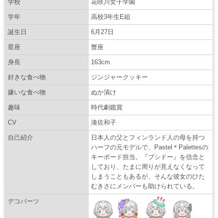
学校
花咲川女子学園
学年
高校3年生E組
誕生日
6月27日
星座
蟹座
身長
163cm
好きな食べ物
ジンジャークッキー
嫌いな食べ物
ぬか漬け
趣味
時代劇鑑賞
CV
湊佐和子
自己紹介
日本人の父とフィンランド人の母を持つ
ハーフの元モデルで、Pastel＊Palettesの
キーボード担当。『ブシドー』を信念と
しており、たまに周りが見えなくなって
しまうこともあるが、そんな彼女のひた
むきさにメンバーも助けられている。
デコパーツ