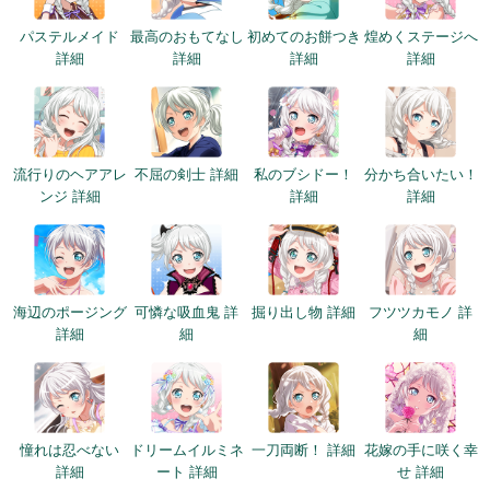
パステルメイド
最高のおもてなし
初めてのお餅つき
煌めくステージへ
詳細
詳細
詳細
詳細
流行りのヘアアレ
不屈の剣士 詳細
私のブシドー！
分かち合いたい！
ンジ 詳細
詳細
詳細
海辺のポージング
可憐な吸血鬼 詳
掘り出し物 詳細
フツツカモノ 詳
詳細
細
細
憧れは忍べない
ドリームイルミネ
一刀両断！ 詳細
花嫁の手に咲く幸
詳細
ート 詳細
せ 詳細