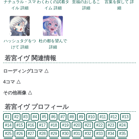
ナチュラル・スマ
わくわくの試着タ
至福のおしるこ
言葉を探して 詳
イル 詳細
イム 詳細
詳細
細
ハッシュタグをつ
杜の都を望んで
けて 詳細
詳細
若宮イヴ 関連情報
ローディング1コマ
△
4コマ
△
その他画像
△
若宮イヴ プロフィール
#1
#2
#3
#4
#5
#6
#7
#8
#9
#10
#11
#12
#13
#14
#15
#16
#17
#18
#19
#20
#21
#22
#23
#24
#25
#26
#27
#28
#29
#30
#31
#32
#33
#34
#35