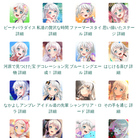
ビーチパラダイス
私達の贅沢な時間
ファーマースタイ
思い描いたステー
詳細
詳細
ル 詳細
ジ 詳細
河原で見つけた宝
デコレーション完
ブルーミングエー
はじける喜び 詳
物 詳細
成！ 詳細
ル 詳細
細
なかよしアンブレ
アイドル道の先輩
シャンデリア・ロ
その手を通じ 詳
ラ 詳細
詳細
ード 詳細
細