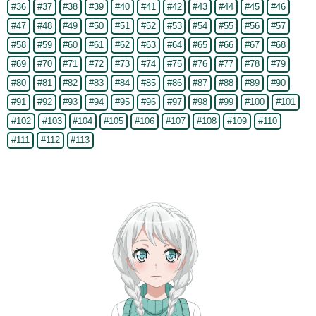
#36
#37
#38
#39
#40
#41
#42
#43
#44
#45
#46
#47
#48
#49
#50
#51
#52
#53
#54
#55
#56
#57
#58
#59
#60
#61
#62
#63
#64
#65
#66
#67
#68
#69
#70
#71
#72
#73
#74
#75
#76
#77
#78
#79
#80
#81
#82
#83
#84
#85
#86
#87
#88
#89
#90
#91
#92
#93
#94
#95
#96
#97
#98
#99
#100
#101
#102
#103
#104
#105
#106
#107
#108
#109
#110
#111
#112
#113