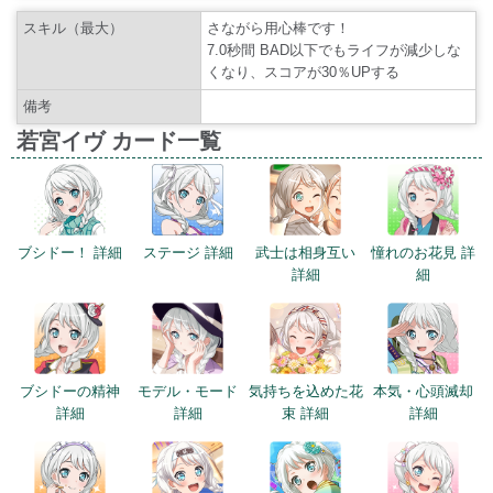
スキル（最大）
さながら用心棒です！
7.0秒間 BAD以下でもライフが減少しな
くなり、スコアが30％UPする
備考
若宮イヴ カード一覧
ブシドー！ 詳細
ステージ 詳細
武士は相身互い
憧れのお花見 詳
詳細
細
ブシドーの精神
モデル・モード
気持ちを込めた花
本気・心頭滅却
詳細
詳細
束 詳細
詳細