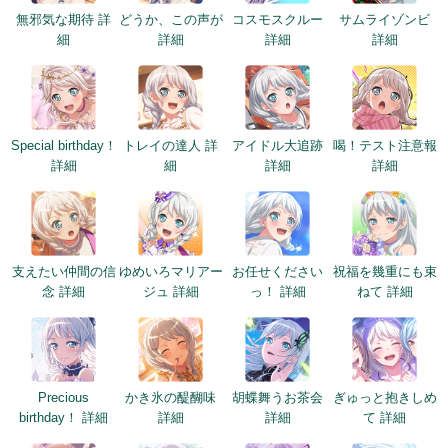
無邪気な期待 詳
どうか、この声が
コスモスクルー
サムライゾンビ
細
詳細
詳細
詳細
Special birthday！
トレイの達人 詳
アイドル大追跡
喝！テスト注意報
詳細
細
詳細
詳細
支えたい仲間の信
ゆめいろマリアー
お任せください
祝福を幾重にも束
念 詳細
ジュ 詳細
っ！ 詳細
ねて 詳細
Precious
かき氷の醍醐味
胡蝶舞うお茶会
ぎゅっと抱きしめ
birthday！ 詳細
詳細
詳細
て 詳細