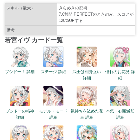
スキル（最大）
きらめきの忍術
7.0秒間 PERFECTのときのみ、スコアが
120%UPする
備考
若宮イヴ カード一覧
ブシドー！ 詳細
ステージ 詳細
武士は相身互い
憧れのお花見 詳
詳細
細
ブシドーの精神
モデル・モード
気持ちを込めた花
本気・心頭滅却
詳細
詳細
束 詳細
詳細