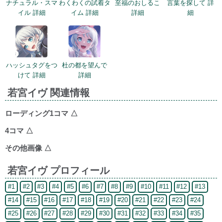
ナチュラル・スマ
わくわくの試着タ
至福のおしるこ
言葉を探して 詳
イル 詳細
イム 詳細
詳細
細
ハッシュタグをつ
杜の都を望んで
けて 詳細
詳細
若宮イヴ 関連情報
ローディング1コマ
△
4コマ
△
その他画像
△
若宮イヴ プロフィール
#1
#2
#3
#4
#5
#6
#7
#8
#9
#10
#11
#12
#13
#14
#15
#16
#17
#18
#19
#20
#21
#22
#23
#24
#25
#26
#27
#28
#29
#30
#31
#32
#33
#34
#35