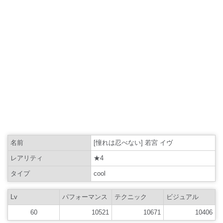
名前
[憧れは忍べない] 若宮 イヴ
レアリティ
★4
タイプ
cool
Lv
パフォーマンス
テクニック
ビジュアル
60
10521
10671
10406