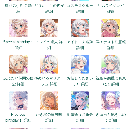
無邪気な期待 詳
どうか、この声が
コスモスクルー
サムライゾンビ
細
詳細
詳細
詳細
Special birthday！
トレイの達人 詳
アイドル大追跡
喝！テスト注意報
詳細
細
詳細
詳細
支えたい仲間の信
ゆめいろマリアー
お任せください
祝福を幾重にも束
念 詳細
ジュ 詳細
っ！ 詳細
ねて 詳細
Precious
かき氷の醍醐味
胡蝶舞うお茶会
ぎゅっと抱きしめ
birthday！ 詳細
詳細
詳細
て 詳細