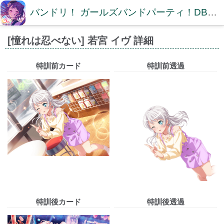
バンドリ！ ガールズバンドパーティ！DB【ガルパDB】
[憧れは忍べない] 若宮 イヴ 詳細
特訓前カード
特訓前透過
特訓後カード
特訓後透過