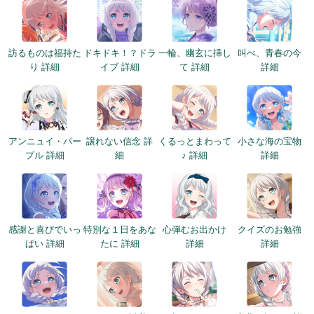
訪るものは福持た
ドキドキ！？ドラ
一輪、幽玄に挿し
叫べ、青春の今
り 詳細
イブ 詳細
て 詳細
詳細
アンニュイ・パー
譲れない信念 詳
くるっとまわって
小さな海の宝物
プル 詳細
細
♪ 詳細
詳細
感謝と喜びでいっ
特別な１日をあな
心弾むお出かけ
クイズのお勉強
ぱい 詳細
たに 詳細
詳細
詳細