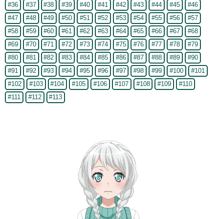
#36
#37
#38
#39
#40
#41
#42
#43
#44
#45
#46
#47
#48
#49
#50
#51
#52
#53
#54
#55
#56
#57
#58
#59
#60
#61
#62
#63
#64
#65
#66
#67
#68
#69
#70
#71
#72
#73
#74
#75
#76
#77
#78
#79
#80
#81
#82
#83
#84
#85
#86
#87
#88
#89
#90
#91
#92
#93
#94
#95
#96
#97
#98
#99
#100
#101
#102
#103
#104
#105
#106
#107
#108
#109
#110
#111
#112
#113