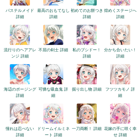
パステルメイド
最高のおもてなし
初めてのお餅つき
煌めくステージへ
詳細
詳細
詳細
詳細
流行りのヘアアレ
不屈の剣士 詳細
私のブシドー！
分かち合いたい！
ンジ 詳細
詳細
詳細
海辺のポージング
可憐な吸血鬼 詳
掘り出し物 詳細
フツツカモノ 詳
詳細
細
細
憧れは忍べない
ドリームイルミネ
一刀両断！ 詳細
花嫁の手に咲く幸
詳細
ート 詳細
せ 詳細