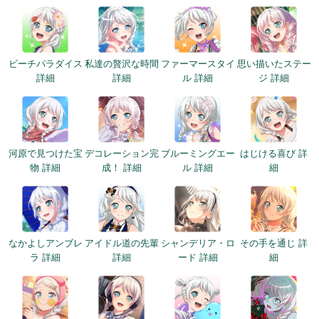
ビーチパラダイス
私達の贅沢な時間
ファーマースタイ
思い描いたステー
詳細
詳細
ル 詳細
ジ 詳細
河原で見つけた宝
デコレーション完
ブルーミングエー
はじける喜び 詳
物 詳細
成！ 詳細
ル 詳細
細
なかよしアンブレ
アイドル道の先輩
シャンデリア・ロ
その手を通じ 詳
ラ 詳細
詳細
ード 詳細
細