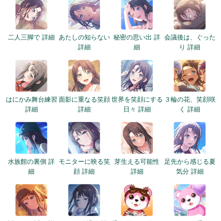
二人三脚で 詳細
あたしの知らない
秘密の思い出 詳
会議後は、ぐった
詳細
細
り 詳細
はにかみ舞台練習
面影に重なる笑顔
世界を笑顔にする
３輪の花、笑顔咲
詳細
詳細
日々 詳細
く 詳細
水族館の裏側 詳
モニターに映る笑
芽生える可能性
足先から感じる夏
細
顔 詳細
詳細
気分 詳細