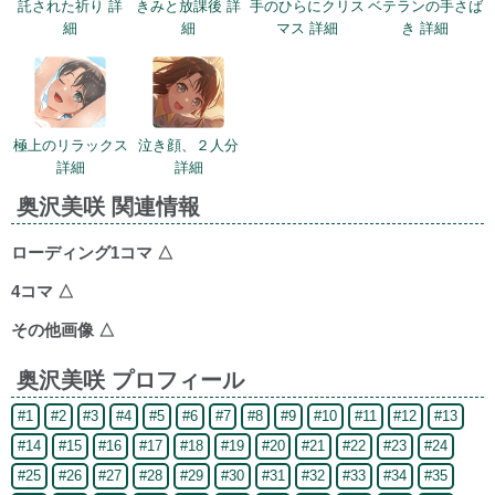
託された祈り 詳
きみと放課後 詳
手のひらにクリス
ベテランの手さば
細
細
マス 詳細
き 詳細
極上のリラックス
泣き顔、２人分
詳細
詳細
奥沢美咲 関連情報
ローディング1コマ
△
4コマ
△
その他画像
△
奥沢美咲 プロフィール
#1
#2
#3
#4
#5
#6
#7
#8
#9
#10
#11
#12
#13
#14
#15
#16
#17
#18
#19
#20
#21
#22
#23
#24
#25
#26
#27
#28
#29
#30
#31
#32
#33
#34
#35