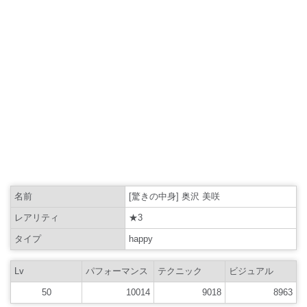
名前
[驚きの中身] 奥沢 美咲
レアリティ
★3
タイプ
happy
Lv
パフォーマンス
テクニック
ビジュアル
50
10014
9018
8963