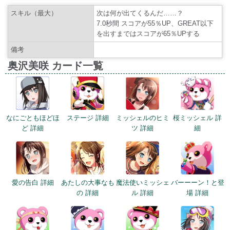
スキル（最大）
次は何が出てくるんだ……？
7.0秒間 スコアが55％UP、GREAT以下
を出すまではスコアが65％UPする
備考
奥沢美咲 カード一覧
なにごともほどほ
ステージ 詳細
ミッシェルのヒミ
桜ミッシェル 詳
ど 詳細
ツ 詳細
細
愛の告白 詳細
あたしの大事なも
魔法使いミッシェ
バーーーン！と登
の 詳細
ル 詳細
場 詳細