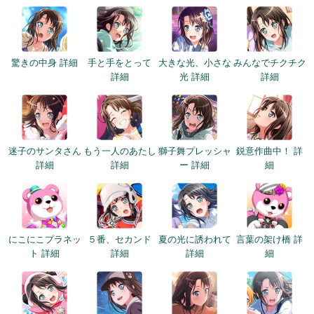
驚きの中身 詳細
手と手をとって
大きな光、小さな
みんなでチクチク
詳細
光 詳細
詳細
迷子のサンタさん
もう一人のあたし
獅子舞プレッシャ
鋭意作曲中！ 詳
詳細
詳細
ー 詳細
細
にこにこプラネッ
５番、セカンド
夏の光に誘われて
言葉の架け橋 詳
ト 詳細
詳細
詳細
細