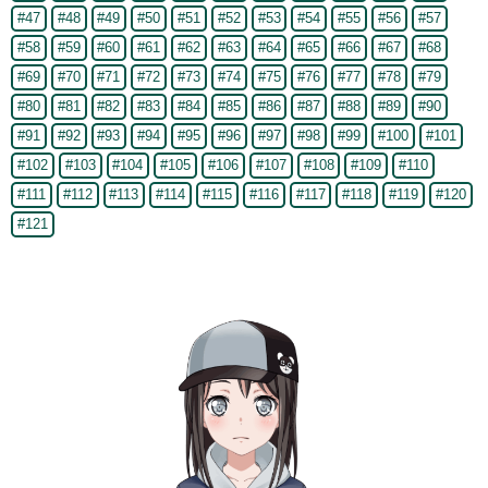
#47
#48
#49
#50
#51
#52
#53
#54
#55
#56
#57
#58
#59
#60
#61
#62
#63
#64
#65
#66
#67
#68
#69
#70
#71
#72
#73
#74
#75
#76
#77
#78
#79
#80
#81
#82
#83
#84
#85
#86
#87
#88
#89
#90
#91
#92
#93
#94
#95
#96
#97
#98
#99
#100
#101
#102
#103
#104
#105
#106
#107
#108
#109
#110
#111
#112
#113
#114
#115
#116
#117
#118
#119
#120
#121