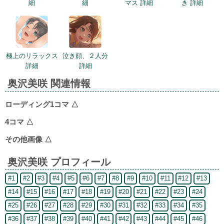
細
細
マス 詳細
き 詳細
極上のリラックス
泣き顔、２人分
詳細
詳細
奥沢美咲 関連情報
ローディング1コマ
△
4コマ
△
その他画像
△
奥沢美咲 プロフィール
#1
#2
#3
#4
#5
#6
#7
#8
#9
#10
#11
#12
#13
#14
#15
#16
#17
#18
#19
#20
#21
#22
#23
#24
#25
#26
#27
#28
#29
#30
#31
#32
#33
#34
#35
#36
#37
#38
#39
#40
#41
#42
#43
#44
#45
#46