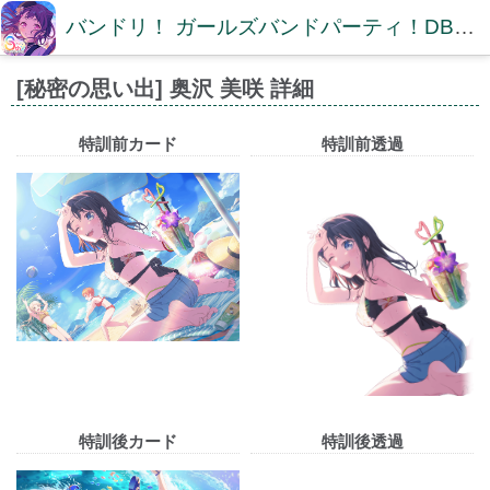
バンドリ！ ガールズバンドパーティ！DB【ガルパDB】
[秘密の思い出] 奥沢 美咲 詳細
特訓前カード
特訓前透過
特訓後カード
特訓後透過