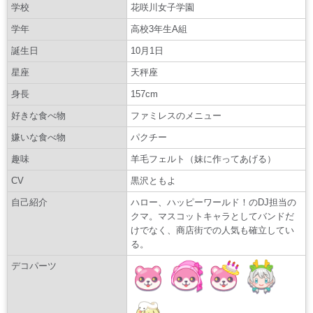
学校
花咲川女子学園
学年
高校3年生A組
誕生日
10月1日
星座
天秤座
身長
157cm
好きな食べ物
ファミレスのメニュー
嫌いな食べ物
パクチー
趣味
羊毛フェルト（妹に作ってあげる）
CV
黒沢ともよ
自己紹介
ハロー、ハッピーワールド！のDJ担当の
クマ。マスコットキャラとしてバンドだ
けでなく、商店街での人気も確立してい
る。
デコパーツ