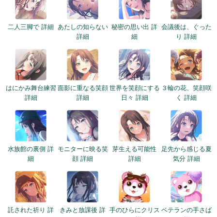
二人三脚で 詳細
あたしの知らない
秘密の思い出 詳
会議後は、ぐった
詳細
細
り 詳細
はにかみ舞台練習
面影に重なる笑顔
世界を笑顔にする
３輪の花、笑顔咲
詳細
詳細
日々 詳細
く 詳細
水族館の裏側 詳
モニターに映る笑
芽生える可能性
足先から感じる夏
細
顔 詳細
詳細
気分 詳細
託された祈り 詳
きみと放課後 詳
手のひらにクリス
ベテランの手さば