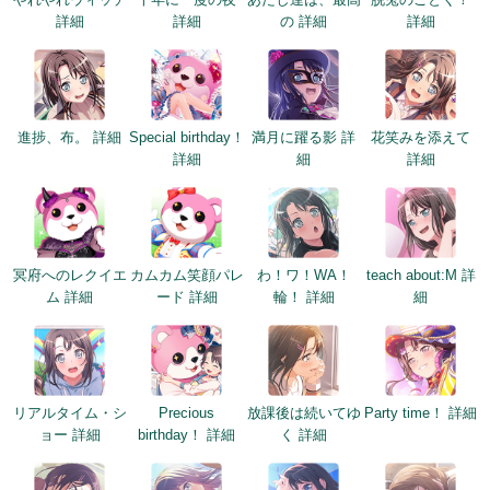
詳細
詳細
の 詳細
詳細
進捗、布。 詳細
Special birthday！
満月に躍る影 詳
花笑みを添えて
詳細
細
詳細
冥府へのレクイエ
カムカム笑顔パレ
わ！ワ！WA！
teach about:M 詳
ム 詳細
ード 詳細
輪！ 詳細
細
リアルタイム・シ
Precious
放課後は続いてゆ
Party time！ 詳細
ョー 詳細
birthday！ 詳細
く 詳細