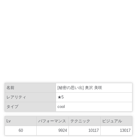
名前
[秘密の思い出] 奥沢 美咲
レアリティ
★5
タイプ
cool
Lv
パフォーマンス
テクニック
ビジュアル
60
9924
10117
13017