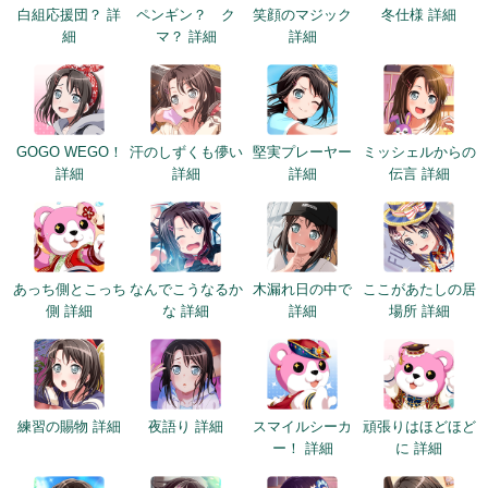
白組応援団？ 詳
ペンギン？ ク
笑顔のマジック
冬仕様 詳細
細
マ？ 詳細
詳細
GOGO WEGO！
汗のしずくも儚い
堅実プレーヤー
ミッシェルからの
詳細
詳細
詳細
伝言 詳細
あっち側とこっち
なんでこうなるか
木漏れ日の中で
ここがあたしの居
側 詳細
な 詳細
詳細
場所 詳細
練習の賜物 詳細
夜語り 詳細
スマイルシーカ
頑張りはほどほど
ー！ 詳細
に 詳細