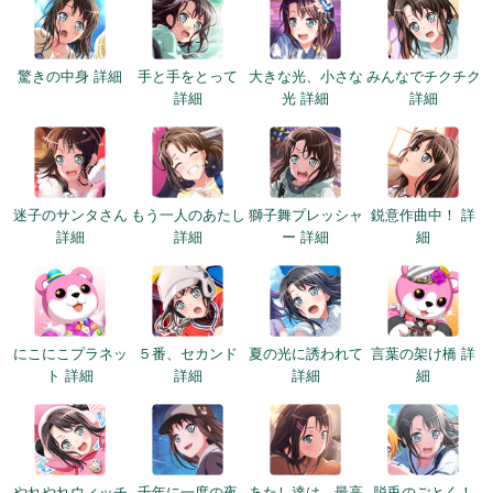
驚きの中身 詳細
手と手をとって
大きな光、小さな
みんなでチクチク
詳細
光 詳細
詳細
迷子のサンタさん
もう一人のあたし
獅子舞プレッシャ
鋭意作曲中！ 詳
詳細
詳細
ー 詳細
細
にこにこプラネッ
５番、セカンド
夏の光に誘われて
言葉の架け橋 詳
ト 詳細
詳細
詳細
細
やれやれウィッチ
千年に一度の夜
あたし達は、最高
脱兎のごとく！