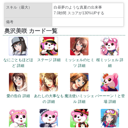
スキル（最大）
白昼夢のような真夏の出来事
7.0秒間 スコアが130%UPする
備考
奥沢美咲 カード一覧
なにごともほどほ
ステージ 詳細
ミッシェルのヒミ
桜ミッシェル 詳
ど 詳細
ツ 詳細
細
愛の告白 詳細
あたしの大事なも
魔法使いミッシェ
バーーーン！と登
の 詳細
ル 詳細
場 詳細