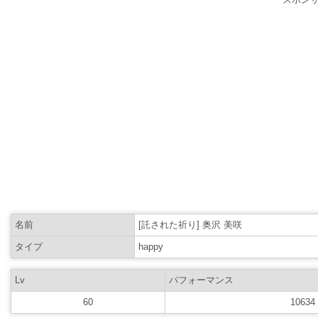
名前
[託された祈り] 奥沢 美咲
タイプ
happy
Lv
パフォーマンス
60
10634