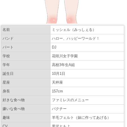
名前
ミッシェル（みっしぇる）
バンド
ハロー、ハッピーワールド！
パート
DJ
学校
花咲川女子学園
学年
高校3年生A組
誕生日
10月1日
星座
天秤座
身長
157cm
好きな食べ物
ファミレスのメニュー
嫌いな食べ物
パクチー
趣味
羊毛フェルト（妹に作ってあげる）
CV
黒沢ともよ