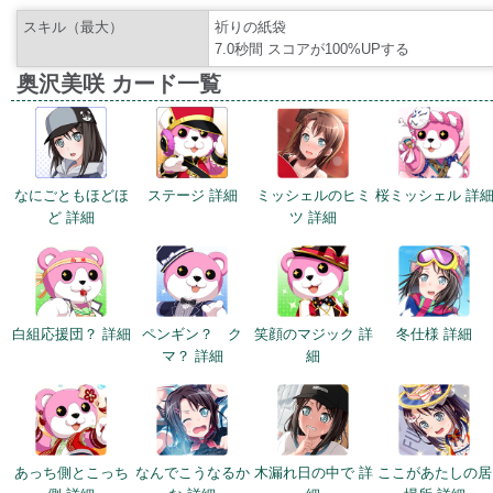
スキル（最大）
祈りの紙袋
7.0秒間 スコアが100%UPする
奥沢美咲 カード一覧
なにごともほどほ
ステージ 詳細
ミッシェルのヒミ
桜ミッシェル 詳
ど 詳細
ツ 詳細
白組応援団？ 詳細
ペンギン？ ク
笑顔のマジック 詳
冬仕様 詳細
マ？ 詳細
細
あっち側とこっち
なんでこうなるか
木漏れ日の中で 詳
ここがあたしの居