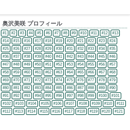
奥沢美咲 プロフィール
#1
#2
#3
#4
#5
#6
#7
#8
#9
#10
#11
#12
#13
#14
#15
#16
#17
#18
#19
#20
#21
#22
#23
#24
#25
#26
#27
#28
#29
#30
#31
#32
#33
#34
#35
#36
#37
#38
#39
#40
#41
#42
#43
#44
#45
#46
#47
#48
#49
#50
#51
#52
#53
#54
#55
#56
#57
#58
#59
#60
#61
#62
#63
#64
#65
#66
#67
#68
#69
#70
#71
#72
#73
#74
#75
#76
#77
#78
#79
#80
#81
#82
#83
#84
#85
#86
#87
#88
#89
#90
#91
#92
#93
#94
#95
#96
#97
#98
#99
#100
#101
#102
#103
#104
#105
#106
#107
#108
#109
#110
#111
#112
#113
#114
#115
#116
#117
#118
#119
#120
#121