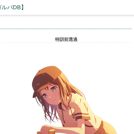
ガルパDB】
特訓前透過