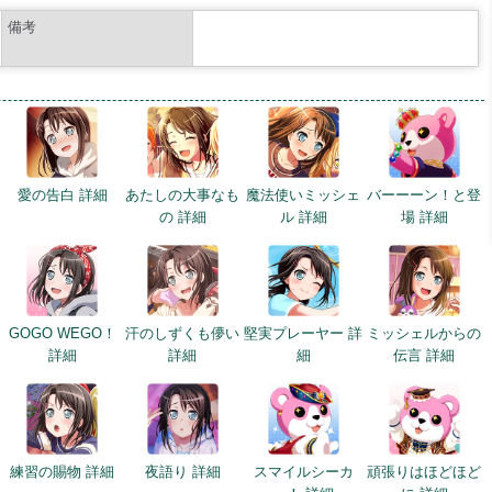
備考
細
愛の告白 詳細
あたしの大事なも
魔法使いミッシェ
バーーーン！と登
の 詳細
ル 詳細
場 詳細
GOGO WEGO！
汗のしずくも儚い
堅実プレーヤー 詳
ミッシェルからの
詳細
詳細
細
伝言 詳細
練習の賜物 詳細
夜語り 詳細
スマイルシーカ
頑張りはほどほど