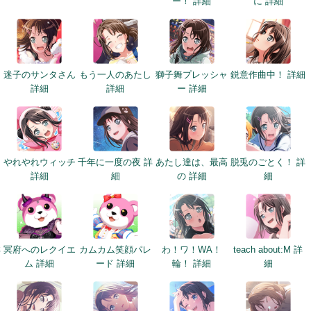
ー！ 詳細
に 詳細
迷子のサンタさん
もう一人のあたし
獅子舞プレッシャ
鋭意作曲中！ 詳細
詳細
詳細
ー 詳細
細
やれやれウィッチ
千年に一度の夜 詳
あたし達は、最高
脱兎のごとく！ 詳
詳細
細
の 詳細
細
詳
冥府へのレクイエ
カムカム笑顔パレ
わ！ワ！WA！
teach about:M 詳
ム 詳細
ード 詳細
輪！ 詳細
細