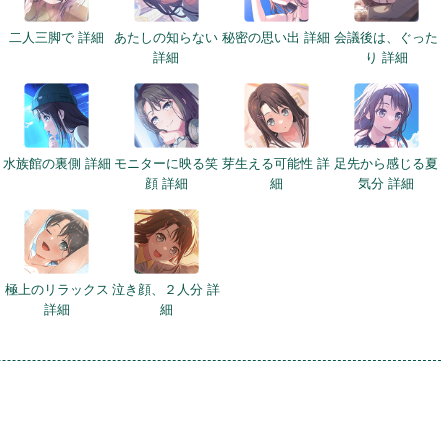
二人三脚で 詳細
あたしの知らない
秘密の思い出 詳細
会議後は、ぐった
詳細
り 詳細
水族館の裏側 詳細
モニターに映る笑
芽生える可能性 詳
足先から感じる夏
顔 詳細
細
気分 詳細
極上のリラックス
泣き顔、２人分 詳
詳細
細