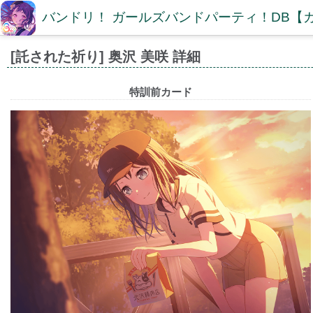
バンドリ！ ガールズバンドパーティ！DB【
[託された祈り] 奥沢 美咲 詳細
特訓前カード