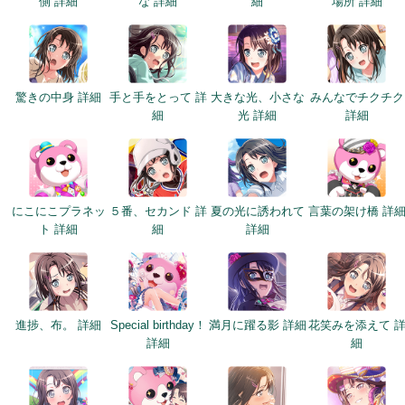
側 詳細
な 詳細
細
場所 詳細
驚きの中身 詳細
手と手をとって 詳
大きな光、小さな
みんなでチクチク
細
光 詳細
詳細
にこにこプラネッ
５番、セカンド 詳
夏の光に誘われて
言葉の架け橋 詳
ト 詳細
細
詳細
進捗、布。 詳細
Special birthday！
満月に躍る影 詳細
花笑みを添えて 
詳細
細