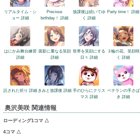
リアルタイム・シ
Precious
放課後は続いてゆ
Party time！ 詳細
ョー 詳細
birthday！ 詳細
く 詳細
はにかみ舞台練習
面影に重なる笑顔
世界を笑顔にする
３輪の花、笑顔咲
詳細
詳細
日々 詳細
く 詳細
託された祈り 詳細
きみと放課後 詳細
手のひらにクリス
ベテランの手さば
マス 詳細
き 詳細
奥沢美咲 関連情報
ローディング1コマ
△
4コマ
△