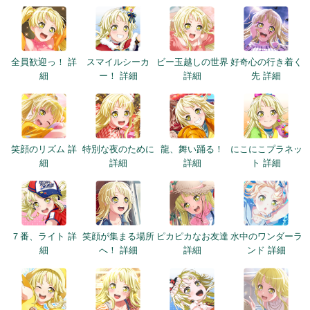
全員歓迎っ！ 詳
スマイルシーカ
ビー玉越しの世界
好奇心の行き着く
細
ー！ 詳細
詳細
先 詳細
笑顔のリズム 詳
特別な夜のために
龍、舞い踊る！
にこにこプラネッ
細
詳細
詳細
ト 詳細
７番、ライト 詳
笑顔が集まる場所
ピカピカなお友達
水中のワンダーラ
細
へ！ 詳細
詳細
ンド 詳細