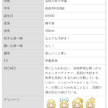
学校
花咲川女子学園
学年
高校3年生B組
誕生日
8月8日
星座
獅子座
身長
155cm
好きな食べ物
なんでも大好き！
嫌いな食べ物
なし！
趣味
楽しいこと探し
CV
伊藤美来
自己紹介
形にとらわれない、自由奔放な根っから
のエンターテイナー。笑顔が大好きで、
世界を笑顔にするために行動している。
ハロー、ハッピーワールド！も『バン
ド』の形にとらわれることなく、活躍の
場が広がり続けている。
デコパーツ