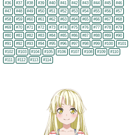
#36
#37
#38
#39
#40
#41
#42
#43
#44
#45
#46
#47
#48
#49
#50
#51
#52
#53
#54
#55
#56
#57
#58
#59
#60
#61
#62
#63
#64
#65
#66
#67
#68
#69
#70
#71
#72
#73
#74
#75
#76
#77
#78
#79
#80
#81
#82
#83
#84
#85
#86
#87
#88
#89
#90
#91
#92
#93
#94
#95
#96
#97
#98
#99
#100
#101
#102
#103
#104
#105
#106
#107
#108
#109
#110
#111
#112
#113
#114