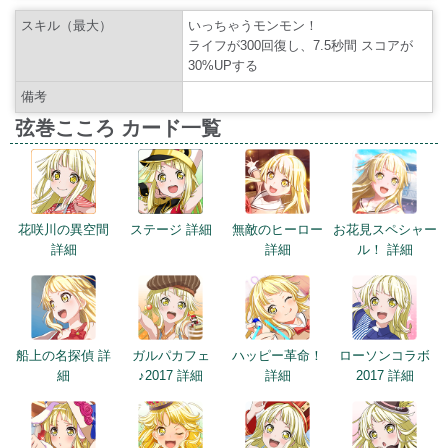
スキル（最大）
いっちゃうモンモン！
ライフが300回復し、7.5秒間 スコアが
30%UPする
備考
弦巻こころ カード一覧
花咲川の異空間
ステージ 詳細
無敵のヒーロー
お花見スペシャー
詳細
詳細
ル！ 詳細
船上の名探偵 詳
ガルパカフェ
ハッピー革命！
ローソンコラボ
細
♪2017 詳細
詳細
2017 詳細