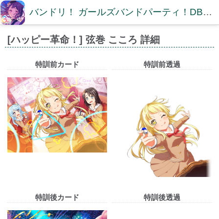
バンドリ！ ガールズバンドパーティ！DB【ガルパDB】
[ハッピー革命！] 弦巻 こころ 詳細
特訓前カード
特訓前透過
特訓後カード
特訓後透過