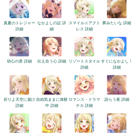
真夏のトレジャー
なかよしの証 詳
スマイル☆アクト
夢みたいな 詳細
詳細
細
レス 詳細
幼心の君 詳細
伝え合う心 詳細
リゾートスタイル
すぐになかよし！
詳細
詳細
祈りよ天空に届け
自由気ままに体験
ロマンス・ドラマ
語らう夜 詳細
詳細
中 詳細
チカ 詳細