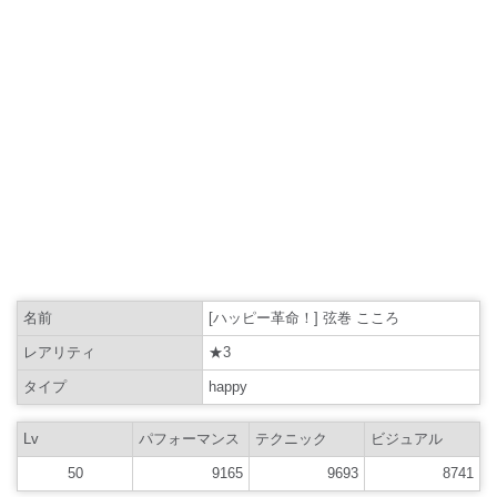
名前
[ハッピー革命！] 弦巻 こころ
レアリティ
★3
タイプ
happy
Lv
パフォーマンス
テクニック
ビジュアル
50
9165
9693
8741