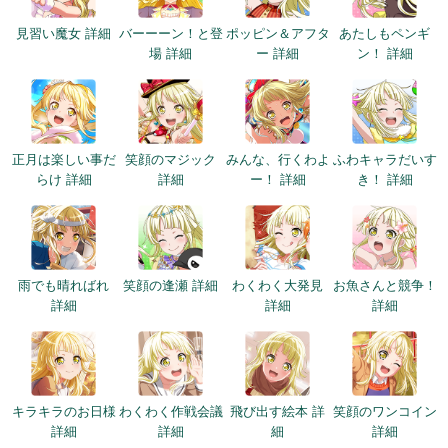
見習い魔女 詳細
バーーーン！と登
ポッピン＆アフタ
あたしもペンギ
場 詳細
ー 詳細
ン！ 詳細
正月は楽しい事だ
笑顔のマジック
みんな、行くわよ
ふわキャラだいす
らけ 詳細
詳細
ー！ 詳細
き！ 詳細
雨でも晴ればれ
笑顔の逢瀬 詳細
わくわく大発見
お魚さんと競争！
詳細
詳細
詳細
キラキラのお日様
わくわく作戦会議
飛び出す絵本 詳
笑顔のワンコイン
詳細
詳細
細
詳細