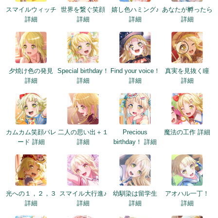
スマイルウィッチ
世界を繋ぐ笑顔
嬉し色ハミング♪
あなたが孵ったら
詳細
詳細
詳細
詳細
夕焼け色の発見
Special birthday！
Find your voice！
真実を見抜く瞳
詳細
詳細
詳細
詳細
カムカム笑顔パレ
二人の思い出＋１
Precious
魔法の工作 詳細
ード 詳細
詳細
birthday！ 詳細
光への１，２，３
スマイル大行進♪
幼馴染は留学生
アオハル一丁！
詳細
詳細
詳細
詳細