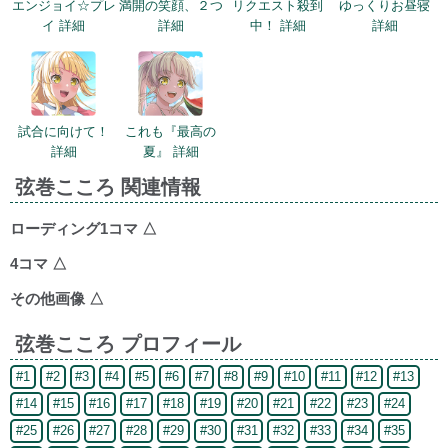
エンジョイ☆プレ
満開の笑顔、２つ
リクエスト殺到
ゆっくりお昼寝
イ 詳細
詳細
中！ 詳細
詳細
試合に向けて！
これも『最高の
詳細
夏』 詳細
弦巻こころ 関連情報
ローディング1コマ
△
4コマ
△
その他画像
△
弦巻こころ プロフィール
#1
#2
#3
#4
#5
#6
#7
#8
#9
#10
#11
#12
#13
#14
#15
#16
#17
#18
#19
#20
#21
#22
#23
#24
#25
#26
#27
#28
#29
#30
#31
#32
#33
#34
#35