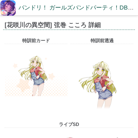
バンドリ！ ガールズバンドパーティ！DB【ガルパDB】
[花咲川の異空間] 弦巻 こころ 詳細
特訓前カード
特訓前透過
ライブSD