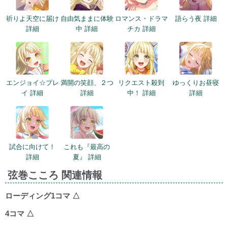
祈りよ天空に届け
自由気ままに体験
ロマンス・ドラマ
語らう夜 詳細
詳細
中 詳細
チカ 詳細
エンジョイ☆プレ
満開の笑顔、２つ
リクエスト殺到
ゆっくりお昼寝
イ 詳細
詳細
中！ 詳細
詳細
試合に向けて！
これも『最高の
詳細
夏』 詳細
弦巻こころ 関連情報
ローディング1コマ
△
4コマ
△