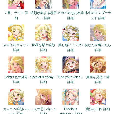
７番、ライト 詳
笑顔が集まる場所
ピカピカなお友達
水中のワンダーラ
細
へ！ 詳細
詳細
ンド 詳細
スマイルウィッチ
世界を繋ぐ笑顔
嬉し色ハミング♪
あなたが孵ったら
詳細
詳細
詳細
詳細
夕焼け色の発見
Special birthday！
Find your voice！
真実を見抜く瞳
詳細
詳細
詳細
詳細
カムカム笑顔パレ
二人の思い出＋１
Precious
魔法の工作 詳細