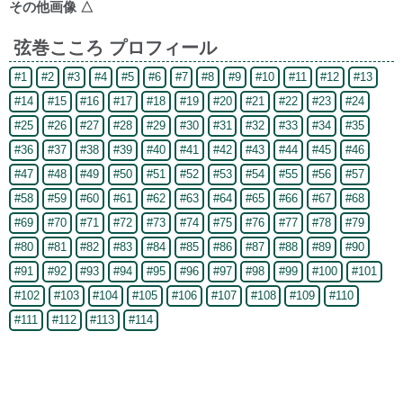
その他画像
△
弦巻こころ プロフィール
#1
#2
#3
#4
#5
#6
#7
#8
#9
#10
#11
#12
#13
#14
#15
#16
#17
#18
#19
#20
#21
#22
#23
#24
#25
#26
#27
#28
#29
#30
#31
#32
#33
#34
#35
#36
#37
#38
#39
#40
#41
#42
#43
#44
#45
#46
#47
#48
#49
#50
#51
#52
#53
#54
#55
#56
#57
#58
#59
#60
#61
#62
#63
#64
#65
#66
#67
#68
#69
#70
#71
#72
#73
#74
#75
#76
#77
#78
#79
#80
#81
#82
#83
#84
#85
#86
#87
#88
#89
#90
#91
#92
#93
#94
#95
#96
#97
#98
#99
#100
#101
#102
#103
#104
#105
#106
#107
#108
#109
#110
#111
#112
#113
#114