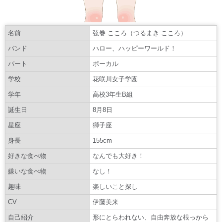
名前
弦巻 こころ（つるまき こころ）
バンド
ハロー、ハッピーワールド！
パート
ボーカル
学校
花咲川女子学園
学年
高校3年生B組
誕生日
8月8日
星座
獅子座
身長
155cm
好きな食べ物
なんでも大好き！
嫌いな食べ物
なし！
趣味
楽しいこと探し
CV
伊藤美来
自己紹介
形にとらわれない、自由奔放な根っから