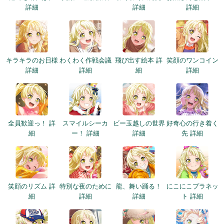
詳細
詳細
詳細
キラキラのお日様
わくわく作戦会議
飛び出す絵本 詳
笑顔のワンコイン
詳細
詳細
細
詳細
全員歓迎っ！ 詳
スマイルシーカ
ビー玉越しの世界
好奇心の行き着く
細
ー！ 詳細
詳細
先 詳細
笑顔のリズム 詳
特別な夜のために
龍、舞い踊る！
にこにこプラネッ
細
詳細
詳細
ト 詳細