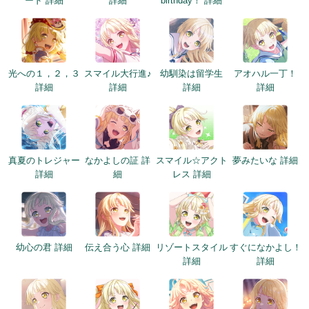
ード 詳細
詳細
birthday！ 詳細
光への１，２，３
スマイル大行進♪
幼馴染は留学生
アオハル一丁！
詳細
詳細
詳細
詳細
真夏のトレジャー
なかよしの証 詳
スマイル☆アクト
夢みたいな 詳細
詳細
細
レス 詳細
幼心の君 詳細
伝え合う心 詳細
リゾートスタイル
すぐになかよし！
詳細
詳細