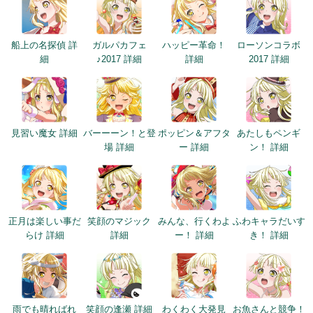
船上の名探偵 詳
ガルパカフェ
ハッピー革命！
ローソンコラボ
細
♪2017 詳細
詳細
2017 詳細
見習い魔女 詳細
バーーーン！と登
ポッピン＆アフタ
あたしもペンギ
場 詳細
ー 詳細
ン！ 詳細
正月は楽しい事だ
笑顔のマジック
みんな、行くわよ
ふわキャラだいす
らけ 詳細
詳細
ー！ 詳細
き！ 詳細
雨でも晴ればれ
笑顔の逢瀬 詳細
わくわく大発見
お魚さんと競争！