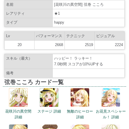
名前
[花咲川の異空間] 弦巻 こころ
レアリティ
★1
タイプ
happy
Lv
パフォーマンス
テクニック
ビジュアル
20
2668
2519
2224
スキル（最大）
ハッピー！ ラッキー！
7.0秒間 スコアが10%UPする
備考
弦巻こころ カード一覧
花咲川の異空間
ステージ 詳細
無敵のヒーロー
お花見スペシャー
詳細
詳細
ル！ 詳細