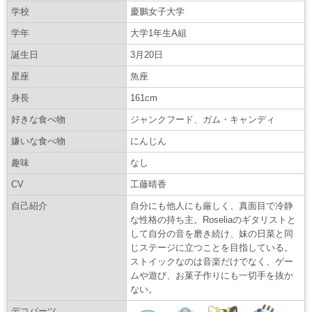
学校
慶鵬女子大学
学年
大学1年生A組
誕生日
3月20日
星座
魚座
身長
161cm
好きな食べ物
ジャンクフード、ガム・キャンディ
嫌いな食べ物
にんじん
趣味
なし
CV
工藤晴香
自己紹介
自分にも他人にも厳しく、真面目で冷静
な性格の持ち主。Roseliaのギタリストと
して自分の音を磨き続け、妹の日菜と同
じステージに立つことを目指している。
ストイックなのは音楽だけでなく、ゲー
ムや遊び、お菓子作りにも一切手を抜か
ない。
デコパーツ