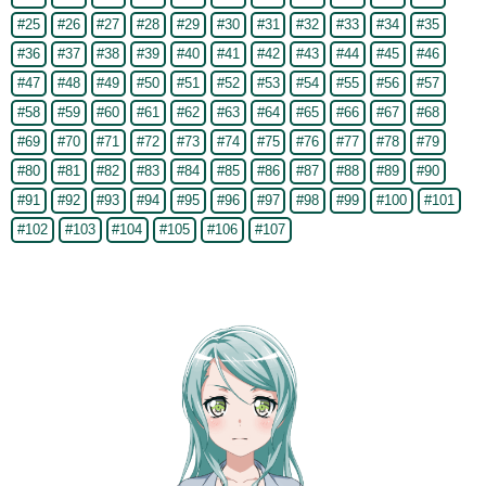
#25
#26
#27
#28
#29
#30
#31
#32
#33
#34
#35
#36
#37
#38
#39
#40
#41
#42
#43
#44
#45
#46
#47
#48
#49
#50
#51
#52
#53
#54
#55
#56
#57
#58
#59
#60
#61
#62
#63
#64
#65
#66
#67
#68
#69
#70
#71
#72
#73
#74
#75
#76
#77
#78
#79
#80
#81
#82
#83
#84
#85
#86
#87
#88
#89
#90
#91
#92
#93
#94
#95
#96
#97
#98
#99
#100
#101
#102
#103
#104
#105
#106
#107