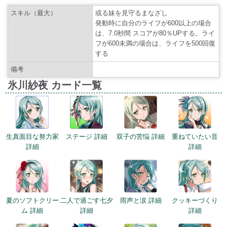
スキル（最大）
或る妹を見守るまなざし
発動時に自分のライフが600以上の場合
は、7.0秒間 スコアが80％UPする。ライ
フが600未満の場合は、ライフを500回復
する
備考
氷川紗夜 カード一覧
生真面目な努力家
ステージ 詳細
双子の苦悩 詳細
重ねていたい音
詳細
詳細
夏のソフトクリー
二人で過ごす七夕
雨声と涙 詳細
クッキーづくり
ム 詳細
詳細
詳細