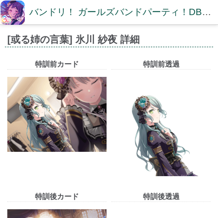
バンドリ！ ガールズバンドパーティ！DB【ガルパDB】
[或る姉の言葉] 氷川 紗夜 詳細
特訓前カード
特訓前透過
特訓後カード
特訓後透過