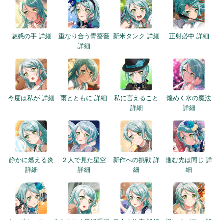
魅惑の手 詳細
重なり合う青薔薇
新米タンク 詳細
正射必中 詳細
詳細
今度は私が 詳細
雨とともに 詳細
私に言えること
煌めく水の魔法
詳細
詳細
静かに燃える炎
２人で見た星空
新作への挑戦 詳
進む先は同じ 詳
詳細
詳細
細
細