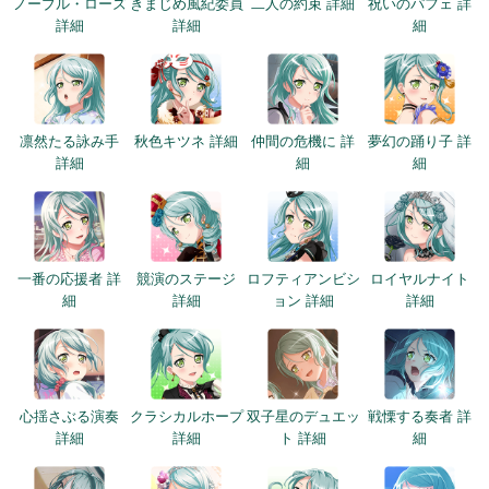
ノーブル・ローズ
きまじめ風紀委員
二人の約束 詳細
祝いのパフェ 詳
詳細
詳細
細
凛然たる詠み手
秋色キツネ 詳細
仲間の危機に 詳
夢幻の踊り子 詳
詳細
細
細
一番の応援者 詳
競演のステージ
ロフティアンビシ
ロイヤルナイト
細
詳細
ョン 詳細
詳細
心揺さぶる演奏
クラシカルホープ
双子星のデュエッ
戦慄する奏者 詳
詳細
詳細
ト 詳細
細