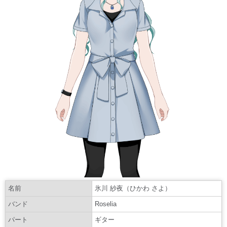
名前
氷川 紗夜（ひかわ さよ）
バンド
Roselia
パート
ギター