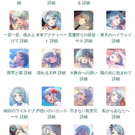
細
詳細
る 詳細
一音一音、積み上
未来アクティベー
悪魔狩りの統括・
青天のハイウェイ
げて 詳細
ト 詳細
サヨ 詳細
詳細
雨雫と陽 詳細
揺れる天秤 詳細
大舞台への誘い
陽の光に包まれて
詳細
詳細
純白のワイルドブ
戸惑いのバカンス
尽きない気苦労
私からあなたへ
ーケ 詳細
詳細
詳細
詳細