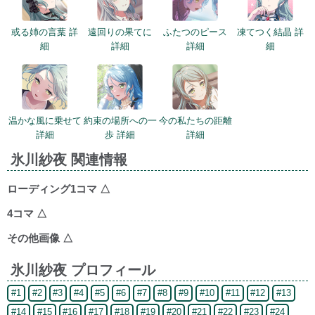
或る姉の言葉 詳
遠回りの果てに
ふたつのピース
凍てつく結晶 詳
細
詳細
詳細
細
温かな風に乗せて
約束の場所への一
今の私たちの距離
詳細
歩 詳細
詳細
氷川紗夜 関連情報
ローディング1コマ
△
4コマ
△
その他画像
△
氷川紗夜 プロフィール
#1
#2
#3
#4
#5
#6
#7
#8
#9
#10
#11
#12
#13
#14
#15
#16
#17
#18
#19
#20
#21
#22
#23
#24