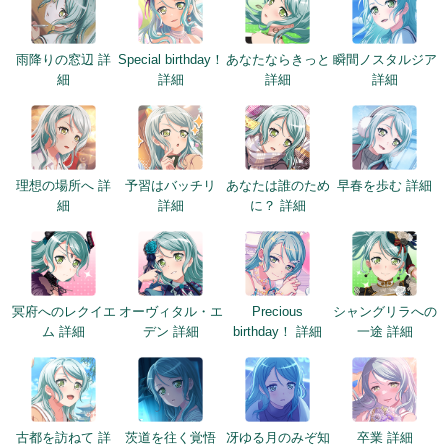
雨降りの窓辺 詳
Special birthday！
あなたならきっと
瞬間ノスタルジア
細
詳細
詳細
詳細
理想の場所へ 詳
予習はバッチリ
あなたは誰のため
早春を歩む 詳細
細
詳細
に？ 詳細
冥府へのレクイエ
オーヴィタル・エ
Precious
シャングリラへの
ム 詳細
デン 詳細
birthday！ 詳細
一途 詳細
古都を訪ねて 詳
茨道を往く覚悟
冴ゆる月のみぞ知
卒業 詳細