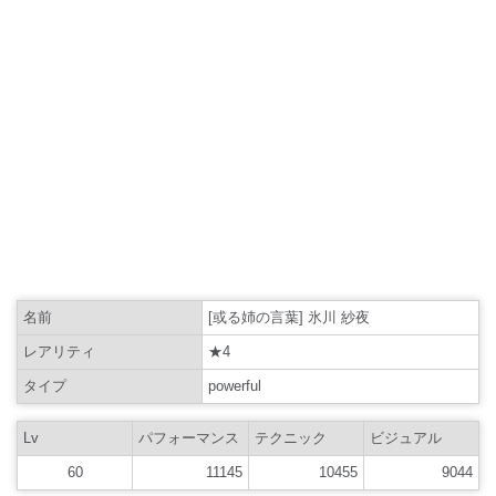
名前
[或る姉の言葉] 氷川 紗夜
レアリティ
★4
タイプ
powerful
Lv
パフォーマンス
テクニック
ビジュアル
60
11145
10455
9044