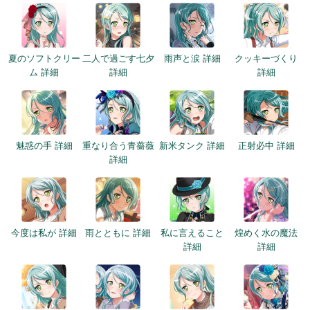
夏のソフトクリー
二人で過ごす七夕
雨声と涙 詳細
クッキーづくり
ム 詳細
詳細
詳細
魅惑の手 詳細
重なり合う青薔薇
新米タンク 詳細
正射必中 詳細
詳細
今度は私が 詳細
雨とともに 詳細
私に言えること
煌めく水の魔法
詳細
詳細