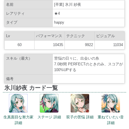
名前
[卒業] 氷川 紗夜
レアリティ
★4
タイプ
happy
Lv
パフォーマンス
テクニック
ビジュアル
60
10435
9922
11034
スキル（最大）
苦悩の日々に、出会いの糸
7.0秒間 PERFECTのときのみ、スコアが
100%UPする
備考
氷川紗夜 カード一覧
生真面目な努力家
ステージ 詳細
双子の苦悩 詳細
重ねていたい音
詳細
詳細