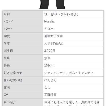
名前
氷川 紗夜（ひかわ さよ）
バンド
Roselia
パート
ギター
学校
慶鵬女子大学
学年
大学1年生A組
誕生日
3月20日
星座
魚座
身長
161cm
好きな食べ物
ジャンクフード、ガム・キャンディ
嫌いな食べ物
にんじん
趣味
なし
CV
工藤晴香
自己紹介
自分にも他人にも厳しく、真面目で冷静