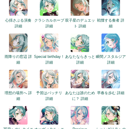
心揺さぶる演奏
クラシカルホープ
双子星のデュエッ
戦慄する奏者 詳
詳細
詳細
ト 詳細
細
雨降りの窓辺 詳
Special birthday！
あなたならきっと
瞬間ノスタルジア
細
詳細
詳細
詳細
理想の場所へ 詳
予習はバッチリ
あなたは誰のため
早春を歩む 詳細
細
詳細
に？ 詳細