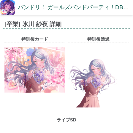
バンドリ！ ガールズバンドパーティ！DB【ガルパDB】
[卒業] 氷川 紗夜 詳細
特訓後カード
特訓後透過
ライブSD