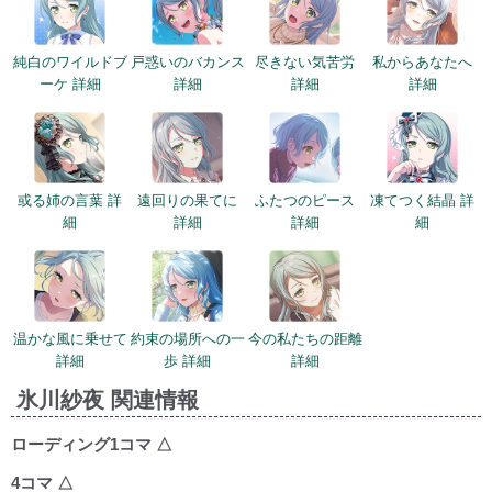
純白のワイルドブ
戸惑いのバカンス
尽きない気苦労
私からあなたへ
ーケ 詳細
詳細
詳細
詳細
或る姉の言葉 詳
遠回りの果てに
ふたつのピース
凍てつく結晶 詳
細
詳細
詳細
細
温かな風に乗せて
約束の場所への一
今の私たちの距離
詳細
歩 詳細
詳細
氷川紗夜 関連情報
ローディング1コマ
△
4コマ
△