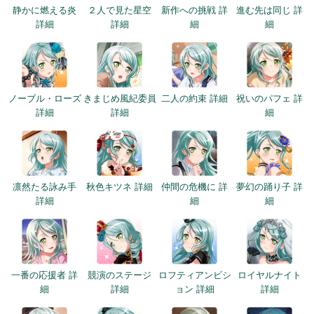
静かに燃える炎
２人で見た星空
新作への挑戦 詳
進む先は同じ 詳
詳細
詳細
細
細
ノーブル・ローズ
きまじめ風紀委員
二人の約束 詳細
祝いのパフェ 詳
詳細
詳細
細
凛然たる詠み手
秋色キツネ 詳細
仲間の危機に 詳
夢幻の踊り子 詳
詳細
細
細
一番の応援者 詳
競演のステージ
ロフティアンビシ
ロイヤルナイト
細
詳細
ョン 詳細
詳細