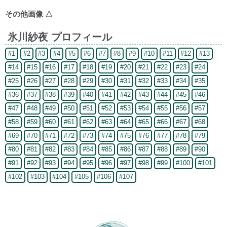
その他画像
△
氷川紗夜 プロフィール
#1
#2
#3
#4
#5
#6
#7
#8
#9
#10
#11
#12
#13
#14
#15
#16
#17
#18
#19
#20
#21
#22
#23
#24
#25
#26
#27
#28
#29
#30
#31
#32
#33
#34
#35
#36
#37
#38
#39
#40
#41
#42
#43
#44
#45
#46
#47
#48
#49
#50
#51
#52
#53
#54
#55
#56
#57
#58
#59
#60
#61
#62
#63
#64
#65
#66
#67
#68
#69
#70
#71
#72
#73
#74
#75
#76
#77
#78
#79
#80
#81
#82
#83
#84
#85
#86
#87
#88
#89
#90
#91
#92
#93
#94
#95
#96
#97
#98
#99
#100
#101
#102
#103
#104
#105
#106
#107