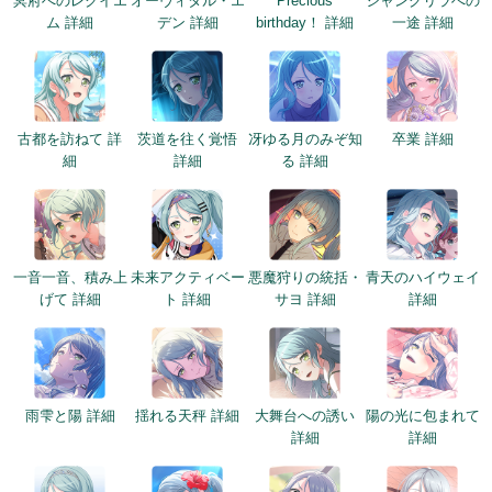
冥府へのレクイエ
オーヴィタル・エ
Precious
シャングリラへの
ム 詳細
デン 詳細
birthday！ 詳細
一途 詳細
古都を訪ねて 詳
茨道を往く覚悟
冴ゆる月のみぞ知
卒業 詳細
細
詳細
る 詳細
一音一音、積み上
未来アクティベー
悪魔狩りの統括・
青天のハイウェイ
げて 詳細
ト 詳細
サヨ 詳細
詳細
雨雫と陽 詳細
揺れる天秤 詳細
大舞台への誘い
陽の光に包まれて
詳細
詳細