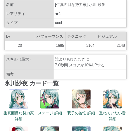
名前
[生真面目な努力家] 氷川 紗夜
レアリティ
★1
タイプ
cool
Lv
パフォーマンス
テクニック
ビジュアル
20
1685
3164
2148
スキル（最大）
誰よりもひたむきに
7.0秒間 スコアが10%UPする
備考
氷川紗夜 カード一覧
生真面目な努力家
ステージ 詳細
双子の苦悩 詳細
重ねていたい音
詳細
詳細