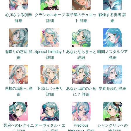
心揺さぶる演奏
クラシカルホープ
双子星のデュエッ
戦慄する奏者 詳
詳細
詳細
ト 詳細
細
雨降りの窓辺 詳
Special birthday！
あなたならきっと
瞬間ノスタルジア
細
詳細
詳細
詳細
理想の場所へ 詳
予習はバッチリ
あなたは誰のため
早春を歩む 詳細
細
詳細
に？ 詳細
冥府へのレクイエ
オーヴィタル・エ
Precious
シャングリラへの