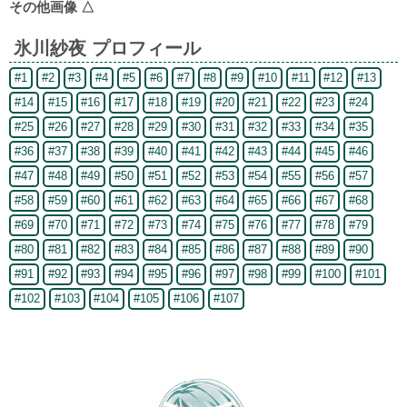
その他画像
△
氷川紗夜 プロフィール
#1
#2
#3
#4
#5
#6
#7
#8
#9
#10
#11
#12
#13
#14
#15
#16
#17
#18
#19
#20
#21
#22
#23
#24
#25
#26
#27
#28
#29
#30
#31
#32
#33
#34
#35
#36
#37
#38
#39
#40
#41
#42
#43
#44
#45
#46
#47
#48
#49
#50
#51
#52
#53
#54
#55
#56
#57
#58
#59
#60
#61
#62
#63
#64
#65
#66
#67
#68
#69
#70
#71
#72
#73
#74
#75
#76
#77
#78
#79
#80
#81
#82
#83
#84
#85
#86
#87
#88
#89
#90
#91
#92
#93
#94
#95
#96
#97
#98
#99
#100
#101
#102
#103
#104
#105
#106
#107