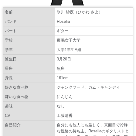
名前
氷川 紗夜（ひかわ さよ）
バンド
Roselia
パート
ギター
学校
慶鵬女子大学
学年
大学1年生A組
誕生日
3月20日
星座
魚座
身長
161cm
好きな食べ物
ジャンクフード、ガム・キャンディ
嫌いな食べ物
にんじん
趣味
なし
CV
工藤晴香
自己紹介
自分にも他人にも厳しく、真面目で冷静
な性格の持ち主。Roseliaのギタリストと