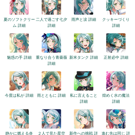
夏のソフトクリー
二人で過ごす七夕
雨声と涙 詳細
クッキーづくり
ム 詳細
詳細
詳細
魅惑の手 詳細
重なり合う青薔薇
新米タンク 詳細
正射必中 詳細
詳細
今度は私が 詳細
雨とともに 詳細
私に言えること
煌めく水の魔法
詳細
詳細
静かに燃える炎
２人で見た星空
新作への挑戦 詳
進む先は同じ 詳