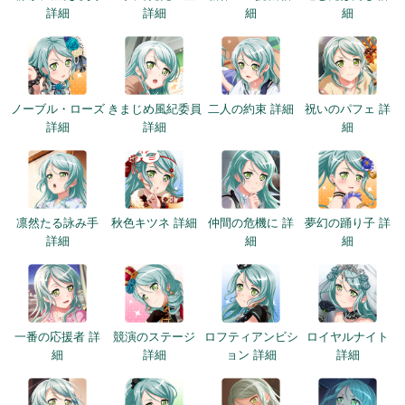
詳細
詳細
細
細
ノーブル・ローズ
きまじめ風紀委員
二人の約束 詳細
祝いのパフェ 詳
詳細
詳細
細
凛然たる詠み手
秋色キツネ 詳細
仲間の危機に 詳
夢幻の踊り子 詳
詳細
細
細
一番の応援者 詳
競演のステージ
ロフティアンビシ
ロイヤルナイト
細
詳細
ョン 詳細
詳細