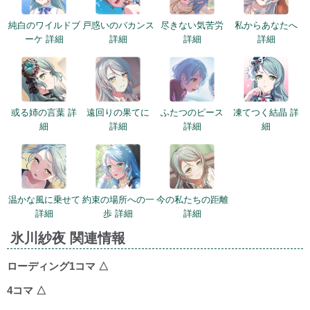
純白のワイルドブ
戸惑いのバカンス
尽きない気苦労
私からあなたへ
ーケ 詳細
詳細
詳細
詳細
或る姉の言葉 詳
遠回りの果てに
ふたつのピース
凍てつく結晶 詳
細
詳細
詳細
細
温かな風に乗せて
約束の場所への一
今の私たちの距離
詳細
歩 詳細
詳細
氷川紗夜 関連情報
ローディング1コマ
△
4コマ
△