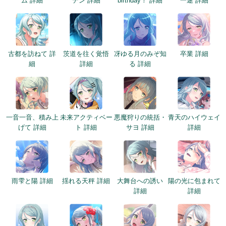
ム 詳細
デン 詳細
birthday！ 詳細
一途 詳細
古都を訪ねて 詳
茨道を往く覚悟
冴ゆる月のみぞ知
卒業 詳細
細
詳細
る 詳細
一音一音、積み上
未来アクティベー
悪魔狩りの統括・
青天のハイウェイ
げて 詳細
ト 詳細
サヨ 詳細
詳細
雨雫と陽 詳細
揺れる天秤 詳細
大舞台への誘い
陽の光に包まれて
詳細
詳細