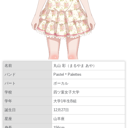
名前
丸山 彩（まるやま あや）
バンド
Pastel＊Palettes
パート
ボーカル
学校
四ツ葉女子大学
学年
大学1年生B組
誕生日
12月27日
星座
山羊座
身長
156cm