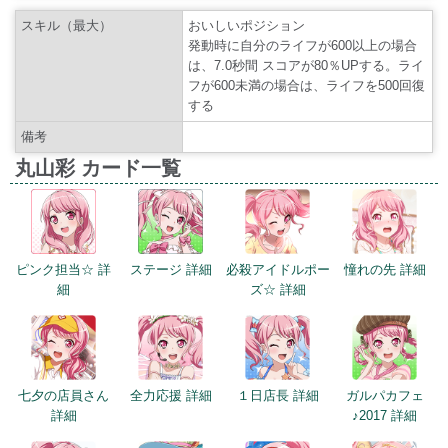
スキル（最大）
おいしいポジション
発動時に自分のライフが600以上の場合
は、7.0秒間 スコアが80％UPする。ライ
フが600未満の場合は、ライフを500回復
する
備考
丸山彩 カード一覧
ピンク担当☆ 詳
ステージ 詳細
必殺アイドルポー
憧れの先 詳細
細
ズ☆ 詳細
七夕の店員さん
全力応援 詳細
１日店長 詳細
ガルパカフェ
詳細
♪2017 詳細