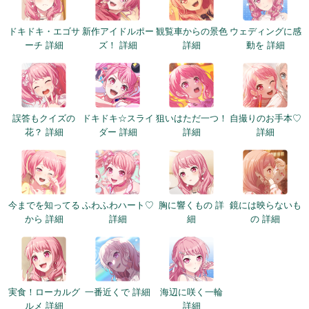
ドキドキ・エゴサ
新作アイドルポー
観覧車からの景色
ウェディングに感
ーチ 詳細
ズ！ 詳細
詳細
動を 詳細
誤答もクイズの
ドキドキ☆スライ
狙いはただ一つ！
自撮りのお手本♡
花？ 詳細
ダー 詳細
詳細
詳細
今までを知ってる
ふわふわハート♡
胸に響くもの 詳
鏡には映らないも
から 詳細
詳細
細
の 詳細
実食！ローカルグ
一番近くで 詳細
海辺に咲く一輪
ルメ 詳細
詳細