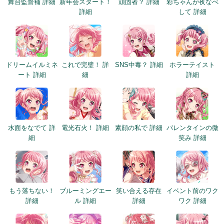
舞台監督補 詳細
新年会スタート！
頑固者？ 詳細
彩ちゃんが夜なべ
詳細
して 詳細
ドリームイルミネ
これで完璧！ 詳
SNS中毒？ 詳細
ホラーテイスト
ート 詳細
細
詳細
水面をなでて 詳
電光石火！ 詳細
素顔の私で 詳細
バレンタインの微
細
笑み 詳細
もう落ちない！
ブルーミングエー
笑い合える存在
イベント前のワク
詳細
ル 詳細
詳細
ワク 詳細