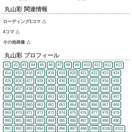
丸山彩 関連情報
ローディング1コマ
△
4コマ
△
その他画像
△
丸山彩 プロフィール
#1
#2
#3
#4
#5
#6
#7
#8
#9
#10
#11
#12
#13
#14
#15
#16
#17
#18
#19
#20
#21
#22
#23
#24
#25
#26
#27
#28
#29
#30
#31
#32
#33
#34
#35
#36
#37
#38
#39
#40
#41
#42
#43
#44
#45
#46
#47
#48
#49
#50
#51
#52
#53
#54
#55
#56
#57
#58
#59
#60
#61
#62
#63
#64
#65
#66
#67
#68
#69
#70
#71
#72
#73
#74
#75
#76
#77
#78
#79
#80
#81
#82
#83
#84
#85
#86
#87
#88
#89
#90
#91
#92
#93
#94
#95
#96
#97
#98
#99
#100
#101