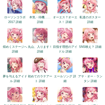
ローソンコラボ
本気・待機……
オーエス？オーエ
私達のポスター
2017 詳細
詳細
ス！ 詳細
詳細
煌めくステージへ
丸山、入ります！
目指す理想のアイ
SNS映え？ 詳細
詳細
詳細
ドル 詳細
夢を与えるアイド
初めてのラテアー
エールソング 詳
アヤ・オー・ラン
ル 詳細
ト 詳細
細
タン 詳細