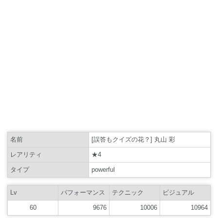
名前
[誤答もクイズの花？] 丸山 彩
レアリティ
★4
タイプ
powerful
Lv
パフォーマンス
テクニック
ビジュアル
60
9676
10006
10964