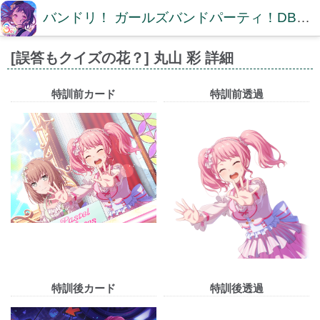
バンドリ！ ガールズバンドパーティ！DB【ガルパDB】
[誤答もクイズの花？] 丸山 彩 詳細
特訓前カード
特訓前透過
特訓後カード
特訓後透過