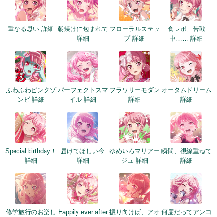
重なる思い 詳細
朝焼けに包まれて
フローラルステッ
食レポ、苦戦
詳細
プ 詳細
中…… 詳細
ふわふわピンクゾ
パーフェクトスマ
フラワリーモダン
オータムドリーム
ンビ 詳細
イル 詳細
詳細
詳細
Special birthday！
届けてほしい今
ゆめいろマリアー
瞬間、視線重ねて
詳細
詳細
ジュ 詳細
詳細
修学旅行のお楽し
Happily ever after
振り向けば、アオ
何度だってアンコ