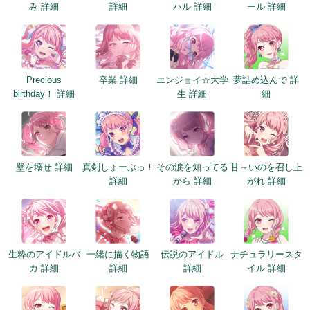
み 詳細
詳細
ハル 詳細
ール 詳細
Precious
卒業 詳細
エンジョイ☆大学
夢詰め込んで 詳
birthday！ 詳細
生 詳細
細
壁を壊せ 詳細
真剣しょーぶっ！
その涙を知ってる
甘～いのを召し上
詳細
から 詳細
がれ 詳細
生粋のアイドルバ
一緒に描く物語
伝説のアイドル
ナチュラリースタ
カ 詳細
詳細
詳細
イル 詳細