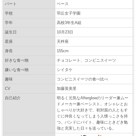
パート
ベース
学校
羽丘女子学園
学年
高校3年生A組
誕生日
10月23日
星座
天秤座
身長
155cm
好きな食べ物
チョコレート、コンビニスイーツ
嫌いな食べ物
シイタケ
趣味
コンビニスイーツの食べ比べ
CV
加藤英美里
自己紹介
明るく元気なAfterglowのリーダー兼ムー
ドメーカー兼ベーシスト。オシャレとお
しゃべりが大好きで、初対面の人ともす
ぐに仲良くなってしまう人懐っこさを持
つ。バンドにバイト、趣味にときどき勉
強と充実した日々を送っている。