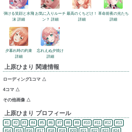
弾ける笑顔と水飛
お気に入りルーチ
最高のくちどけ！
革命前夜の光たち
沫 詳細
ン？ 詳細
詳細
詳細
夕暮れ時の約束
忘れえぬ夕焼け
詳細
詳細
上原ひまり 関連情報
ローディング1コマ
△
4コマ
△
その他画像
△
上原ひまり プロフィール
#1
#2
#3
#4
#5
#6
#7
#8
#9
#10
#11
#12
#13
#14
#15
#16
#17
#18
#19
#20
#21
#22
#23
#24