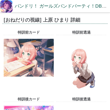
バンドリ！ ガールズバンドパーティ！DB【ガルパDB】
[おねだりの視線] 上原 ひまり 詳細
特訓前カード
特訓前透過
特訓後カード
特訓後透過