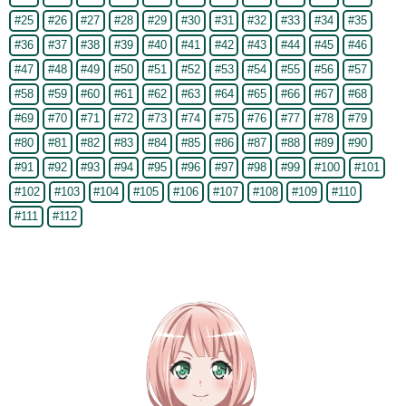
#25
#26
#27
#28
#29
#30
#31
#32
#33
#34
#35
#36
#37
#38
#39
#40
#41
#42
#43
#44
#45
#46
#47
#48
#49
#50
#51
#52
#53
#54
#55
#56
#57
#58
#59
#60
#61
#62
#63
#64
#65
#66
#67
#68
#69
#70
#71
#72
#73
#74
#75
#76
#77
#78
#79
#80
#81
#82
#83
#84
#85
#86
#87
#88
#89
#90
#91
#92
#93
#94
#95
#96
#97
#98
#99
#100
#101
#102
#103
#104
#105
#106
#107
#108
#109
#110
#111
#112