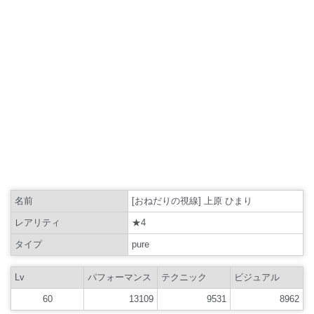
名前
[おねだりの視線] 上原 ひまり
レアリティ
★4
タイプ
pure
Lv
パフォーマンス
テクニック
ビジュアル
60
13109
9531
8962