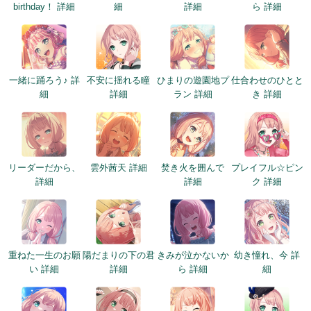
birthday！ 詳細
細
詳細
ら 詳細
一緒に踊ろう♪ 詳
不安に揺れる瞳
ひまりの遊園地プ
仕合わせのひとと
細
詳細
ラン 詳細
き 詳細
リーダーだから、
雲外茜天 詳細
焚き火を囲んで
プレイフル☆ピン
詳細
詳細
ク 詳細
重ねた一生のお願
陽だまりの下の君
きみが泣かないか
幼き憧れ、今 詳
い 詳細
詳細
ら 詳細
細