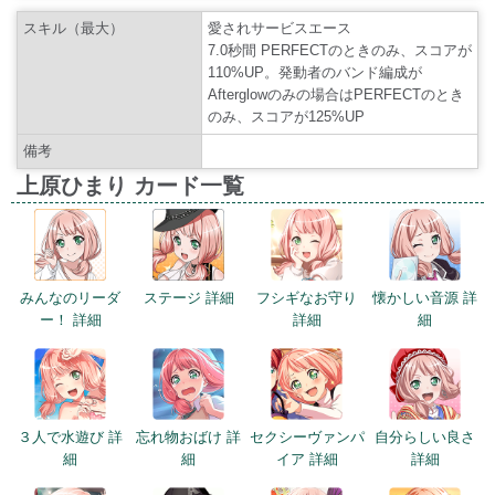
スキル（最大）
愛されサービスエース
7.0秒間 PERFECTのときのみ、スコアが
110%UP。発動者のバンド編成が
Afterglowのみの場合はPERFECTのとき
のみ、スコアが125%UP
備考
上原ひまり カード一覧
みんなのリーダ
ステージ 詳細
フシギなお守り
懐かしい音源 詳
ー！ 詳細
詳細
細
３人で水遊び 詳
忘れ物おばけ 詳
セクシーヴァンパ
自分らしい良さ
細
細
イア 詳細
詳細