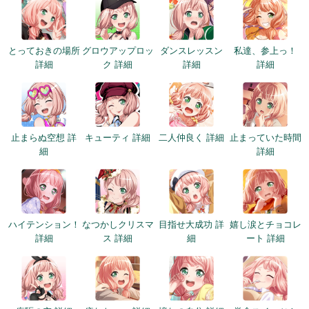
とっておきの場所
グロウアップロッ
ダンスレッスン
私達、参上っ！
詳細
ク 詳細
詳細
詳細
止まらぬ空想 詳
キューティ 詳細
二人仲良く 詳細
止まっていた時間
細
詳細
ハイテンション！
なつかしクリスマ
目指せ大成功 詳
嬉し涙とチョコレ
詳細
ス 詳細
細
ート 詳細