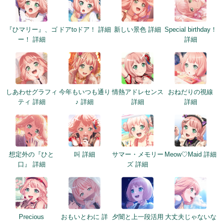
『ひマリー』、ゴ
ドアtoドア！ 詳細
新しい景色 詳細
Special birthday！
ー！ 詳細
詳細
しあわせグラフィ
今年もいつも通り
情熱アドレセンス
おねだりの視線
ティ 詳細
♪ 詳細
詳細
詳細
想定外の『ひと
叫 詳細
サマー・メモリー
Meow♡Maid 詳細
口』 詳細
ズ 詳細
Precious
おもいとわに 詳
夕闇と上一段活用
大丈夫じゃないな