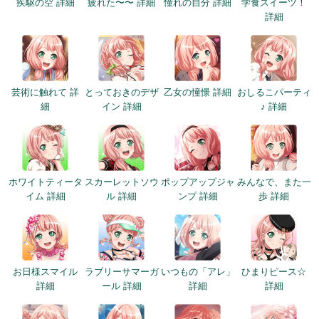
疾駆の空 詳細
疲れた〜〜 詳細
憧れの自分 詳細
学食スイーツ！
詳細
芸術に触れて 詳
とっておきのデザ
乙女の憧憬 詳細
おしるこパーティ
細
イン 詳細
♪ 詳細
ホワイトティータ
スカーレットソウ
ポップアップジャ
みんなで、また一
イム 詳細
ル 詳細
ンプ 詳細
歩 詳細
お日様スマイル
ラブリーサマーガ
いつもの「アレ」
ひまりピース☆
詳細
ール 詳細
詳細
詳細