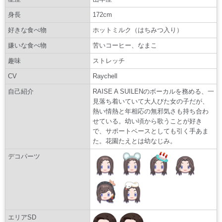
身長
172cm
好きな食べ物
ホットミルク（はちみつ入り）
嫌いな食べ物
苦いコーヒー、なまこ
趣味
ストレッチ
CV
Raychell
自己紹介
RAISE A SUILENのボーカルを務める、一
見落ち着いていて大人びた女の子だが、
熱い情熱と年相応の無邪気さも持ち合わ
せている。幼い頃から歌うことが好き
で、サポートベースとしても引く手あま
た。花園たえとは幼なじみ。
デコパーツ
エリアSD