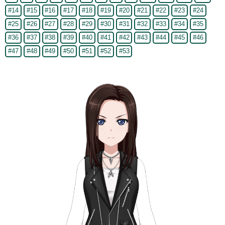
#14
#15
#16
#17
#18
#19
#20
#21
#22
#23
#24
#25
#26
#27
#28
#29
#30
#31
#32
#33
#34
#35
#36
#37
#38
#39
#40
#41
#42
#43
#44
#45
#46
#47
#48
#49
#50
#51
#52
#53