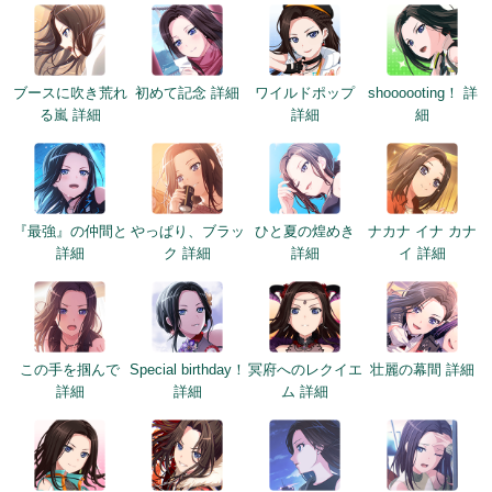
ブースに吹き荒れ
初めて記念 詳細
ワイルドポップ
shoooooting！ 詳
る嵐 詳細
詳細
細
『最強』の仲間と
やっぱり、ブラッ
ひと夏の煌めき
ナカナ イナ カナ
詳細
ク 詳細
詳細
イ 詳細
この手を掴んで
Special birthday！
冥府へのレクイエ
壮麗の幕間 詳細
詳細
詳細
ム 詳細