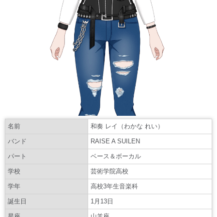
名前
和奏 レイ（わかな れい）
バンド
RAISE A SUILEN
パート
ベース＆ボーカル
学校
芸術学院高校
学年
高校3年生音楽科
誕生日
1月13日
星座
山羊座