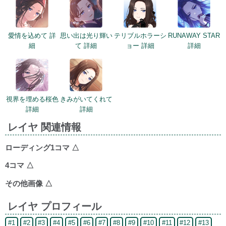
愛情を込めて 詳
思い出は光り輝い
テリブルホラーシ
RUNAWAY STAR
細
て 詳細
ョー 詳細
詳細
視界を埋める桜色
きみがいてくれて
詳細
詳細
レイヤ 関連情報
ローディング1コマ
△
4コマ
△
その他画像
△
レイヤ プロフィール
#1
#2
#3
#4
#5
#6
#7
#8
#9
#10
#11
#12
#13