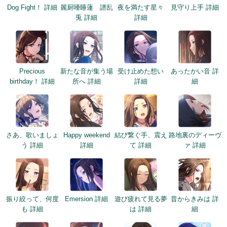
Dog Fight！ 詳細
麗厨唖睡蓮 譜乱
夜を満たす星々
見守り上手 詳細
兎 詳細
詳細
Precious
新たな音が集う場
受け止めた想い
あったかい音 詳
birthday！ 詳細
所へ 詳細
詳細
細
さあ、歌いましょ
Happy weekend
結び繋ぐ手、震え
路地裏のディーヴ
う 詳細
詳細
て 詳細
ァ 詳細
振り絞って、何度
Emersion 詳細
遊び疲れて見る夢
昔からきみは 詳
も 詳細
は 詳細
細