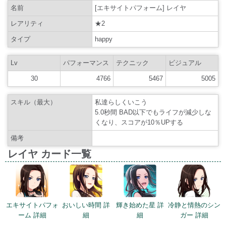
名前
[エキサイトパフォーム] レイヤ
レアリティ
★2
タイプ
happy
Lv
パフォーマンス
テクニック
ビジュアル
30
4766
5467
5005
スキル（最大）
私達らしくいこう
5.0秒間 BAD以下でもライフが減少しな
くなり、スコアが10％UPする
備考
レイヤ カード一覧
エキサイトパフォ
おいしい時間 詳
輝き始めた星 詳
冷静と情熱のシン
ーム 詳細
細
細
ガー 詳細